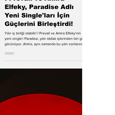
Alp Doğancan ✪✪✪✪✪
27 Haz
I Prevail ve Amira
Elfeky, Paradise Adlı
Yeni Single'ları İçin
Güçlerini Birleştirdi!
Yılın iş birliği olabilir! I Prevail ve Amira Elfeky'nin
yeni single'ı Paradise, yılın iddialı işlerinden biri gibi
görünüyor. Amira, aynı zamanda bu yılın sonlarında
I Prevail'in büyük İngiltere turnesine katılacak.
"Amira'nın uzun zamandır hayranıyız," diyor I
Prevail. "Çok kendine özgü bir sesi ve tarzı var.
Birlikte şarkı yazma fırsatı son derece doğal bir
şekilde ortaya çıktı ve bu çılgın şarkı konsepti
üzerinde anında bağlantı kurduk. Hepimiz
neredeyse hemen vizyonu gö