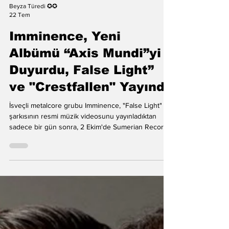
Beyza Türedi ✪✪
22 Tem
Imminence, Yeni
Albümü “Axis Mundi”yi
Duyurdu, False Light”
ve "Crestfallen" Yayında
İsveçli metalcore grubu Imminence, "False Light"
şarkısının resmi müzik videosunu yayınladıktan
sadece bir gün sonra, 2 Ekim'de Sumerian Records
etiketiyle (ön sipariş) çıkacak olan altıncı stüdyo
albümleri Axis Mundi'yi duyurdu. Dün grup, Pavel
Trebukhin'in yönettiği sinematik "False Light"
videosunu yayınlamıştı. Bugün ise Imminence,
hayranlarına yaklaşan albüm hakkında daha geniş
bir bakış açısı sunan yeni bir parça olan
"Crestfallen"ı yayınladı. Gitarist Harald Barrett, a