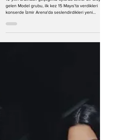
Yayınladı
10 yılın ardından geçtiğimiz aylarda tekrar bir araya
gelen Model grubu, ilk kez 15 Mayıs'ta verdikleri
konserde İzmir Arena'da seslendirdikleri yeni
şarkıları Ölürüm Daha İyi'yi tüm dijital platformlarda
yayınladı. Söz ve müziği Can Temiz'e ait olan
şarkının klibi Ecem Gündoğan tarafından yönetildi.
Alışa gelinen Model müziğinin karamsar, duygusal
ve karanlık yüzünü Ölürüm Daha İyi'de de
görmekteyiz. Karadul ve Avrupa Müzik iş birliğiyle
yayınlanan şarkının klibinde hakim ol