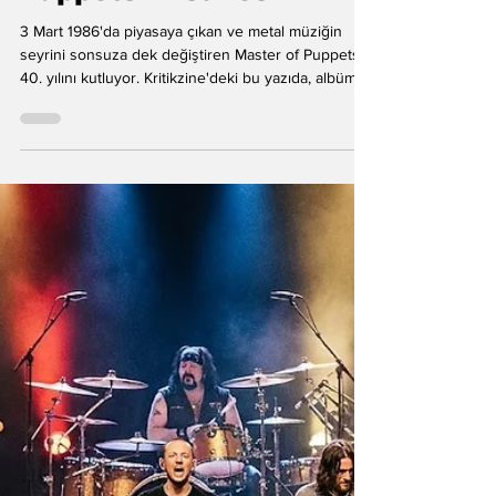
Ateş Yurttaş
3 Mar
Thrash Metalin Zirvesi
40 Yaşında:
Metallica’nın 'Master of
Puppets' Efsanesi
3 Mart 1986'da piyasaya çıkan ve metal müziğin
seyrini sonsuza dek değiştiren Master of Puppets
40. yılını kutluyor. Kritikzine'deki bu yazıda, albümün
Kopenhag'daki kayıt sürecine, Lars Ulrich'in anlattığı
o dönemin gençlik ateşine ve albümün bir milyon
satış barajını aşan ilk thrash metal eseri unvanını
nasıl kazandığına odaklanıyoruz.