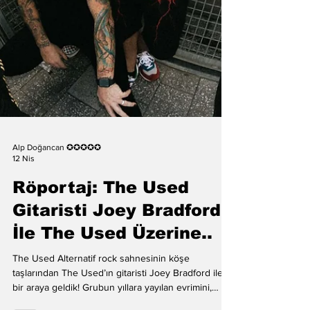
Alp Doğancan ✪✪✪✪✪
12 Nis