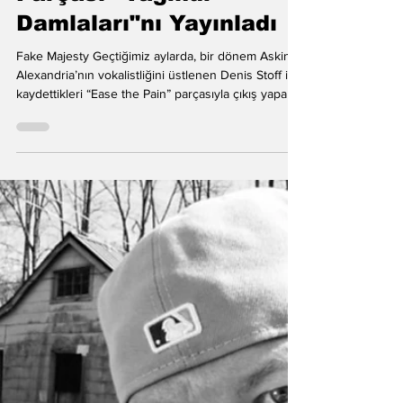
Alp Doğancan ✪✪✪✪✪
26 Haz
Fake Majesty, Yeni
Parçası "Yağmur
Damlaları"nı Yayınladı
Fake Majesty Geçtiğimiz aylarda, bir dönem Asking
Alexandria’nın vokalistliğini üstlenen Denis Stoff ile
kaydettikleri “Ease the Pain” parçasıyla çıkış yapan
Fake Majesty, ikinci teklisi “Yağmur Damlaları”nı
yayınladı. Kritikzine röportajında Türkçe şarkılar da
üretmek istediklerini dile getiren grup, “Yağmur
Damlaları” ile bu yönelimin ilk örneğini dinleyiciyle
buluşturuyor. Modern metalcore sound’unu post-
hardcore enerjisi ve elektronik dokularla
harmanlayan Fake Majesty, y