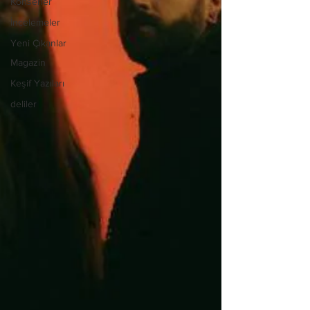
Konserler
İncelemeler
Yeni Çıkanlar
Magazin
Keşif Yazıları
deliler