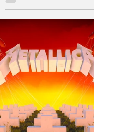
Röportaj: The Used
Gitaristi Joey Bradford
İle The Used Üzerine..
The Used Alternatif rock sahnesinin köşe
taşlarından The Used’ın gitaristi Joey Bradford ile
bir araya geldik! Grubun yıllara yayılan evrimini,
günümüz müzik dünyasındaki yerini ve yaratım
sürecindeki kırılma anlarını konuştuk. Röportaj: Alp
Yiğit Doğancan The Used, 25 yılı aşkın süredir
varlığını sürdüren ve müzikal anlamda iz bırakmış
bir grup. 2018'den beri 8 yıldır grubun üyesisiniz.
Bu 8 yılı nasıl değerlendirirsiniz? - Şimdiye kadar
inanılmaz bir yolculuk oldu. Grubun