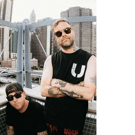
birleştirdi. Bu parça, Limp Bizkit'in milenyumun
başlarından aşina olduğumuz sert ve gürültülü
sound'a geri dönüşünü ve MGK ile Limp Bizkit'in
2019'da Los Angeles'ta birlikte canlı olarak çaldığı
'Break Stuff' single'ını anımsatıyor. Albümle birlikte,
MGK'nin 'Lost Americana' dünya turnesi boyunca
Londra, Dublin, Berlin ve Los Angeles dahil olmak
üzere birçok şehirde çekilen ve Sam