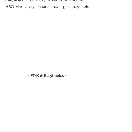
gerçekleşti. Çoğu kişi, 19 Kasım'da HBO ve 
HBO Max'te yayınlanana kadar  göremeyecek.
- P!NK & Eurythmics -