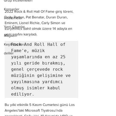
Grup İncelemeleri
Konserler
2022 Rock & Roll Hall Of Fame giriş töreni, 
Dolly Parton, Pat Benatar, Duran Duran, 
İncelemeler
Eminem, Lionel Richie, Carly Simon ve 
Yeni Çıkanlar
Eurythmics dahil olmak üzere 14 adayla en 
yeni sınıfını karşıladı.
Magazin
Rock And Roll Hall of 
Keşif Yazıları
Fame'e, müzik 
deliler
yaşamlarında en az 25 
yılı geride bırakmış, 
genel çerçevede rock 
müziğinin gelişimine ve 
yayılmasına yardımcı 
olmuş isimler kabul 
ediliyor.
Bu yılki etkinlik 5 Kasım Cumartesi günü Los 
Angeles'taki Microsoft Tiyatrosu'nda 