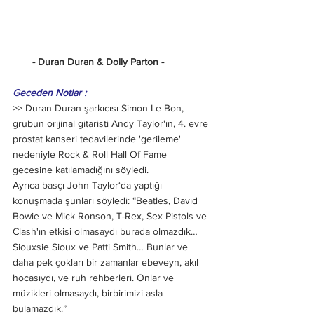
       - Duran Duran & Dolly Parton -
Geceden Notlar :
>> Duran Duran şarkıcısı Simon Le Bon, 
grubun orijinal gitaristi Andy Taylor'ın, 4. evre 
prostat kanseri tedavilerinde 'gerileme' 
nedeniyle Rock & Roll Hall Of Fame 
gecesine katılamadığını söyledi.
Ayrıca basçı John Taylor‘da yaptığı 
konuşmada şunları söyledi: “Beatles, David 
Bowie ve Mick Ronson, T-Rex, Sex Pistols ve 
Clash'ın etkisi olmasaydı burada olmazdık… 
Siouxsie Sioux ve Patti Smith… Bunlar ve 
daha pek çokları bir zamanlar ebeveyn, akıl 
hocasıydı, ve ruh rehberleri. Onlar ve 
müzikleri olmasaydı, birbirimizi asla 
bulamazdık.”