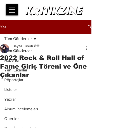
Yazı
Tüm Gönderiler
Beyza Türedi ✪✪
Tüm Gönderiler
6 Kas 2022
2022 Rock & Roll Hall of
Haberler
Fame Giriş Töreni ve Öne
Yeni Çıkanlar
Çıkanlar
Röportajlar
Listeler
Yazılar
Albüm İncelemeleri
Öneriler