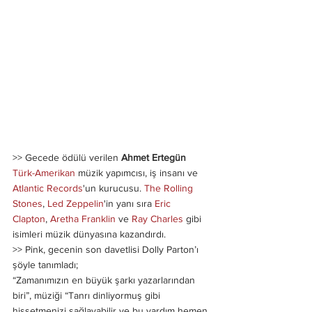
>> Gecede ödülü verilen 
Ahmet Ertegün
Türk-Amerikan
 müzik yapımcısı, iş insanı ve 
Atlantic Records
'un kurucusu. 
The Rolling 
Stones
, 
Led Zeppelin
'in yanı sıra 
Eric 
Clapton
, 
Aretha Franklin
 ve 
Ray Charles
 gibi 
isimleri müzik dünyasına kazandırdı.
>> Pink, gecenin son davetlisi Dolly Parton’ı 
şöyle tanımladı;
“Zamanımızın en büyük şarkı yazarlarından 
biri”, müziği “Tanrı dinliyormuş gibi 
hissetmenizi sağlayabilir ve bu yardım hemen 