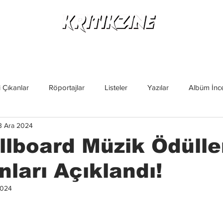
Yeni Çıkanlar
Röportajlar
Listeler
Albüm Kritikl
 Çıkanlar
Röportajlar
Listeler
Yazılar
Albüm İnce
3 Ara 2024
İncelemeler
Yeni Çıkanlar
Magazin
Keşif Yazıları
llboard Müzik Ödülle
ları Açıklandı!
2024