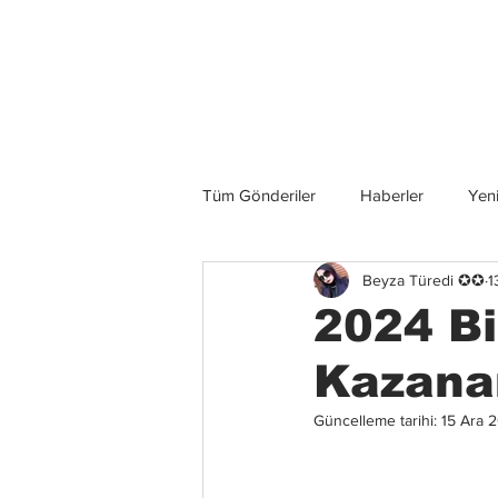
Son Haberler
Tüm Gönderiler
Haberler
Yeni
Beyza Türedi ✪✪
1
Grup İncelemeleri
Konserler
2024 Bi
Kazanan
Güncelleme tarihi:
15 Ara 