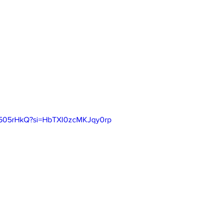
M505rHkQ?si=HbTXI0zcMKJqy0rp