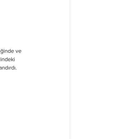
iğinde ve 
rindeki 
andırdı.