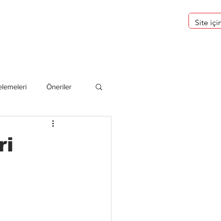
eri
Hakkımızda
lemeleri
Öneriler
deliler
ri