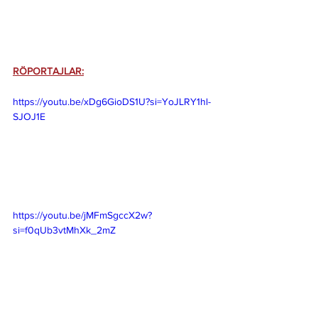
RÖPORTAJLAR:
https://youtu.be/xDg6GioDS1U?si=YoJLRY1hl-
SJOJ1E
https://youtu.be/jMFmSgccX2w?
si=f0qUb3vtMhXk_2mZ