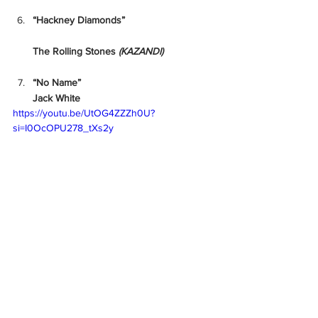
“Hackney Diamonds”
The Rolling Stones 
(KAZANDI)
“No Name”
Jack White
https://youtu.be/UtOG4ZZZh0U?
si=I0OcOPU278_tXs2y
EN İYİ ROCK ŞARKISI
“Beautiful People (Stay High)”
The Black Keys