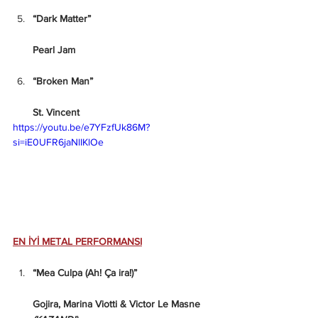
“Dark Matter”
Pearl Jam
“Broken Man”
St. Vincent
https://youtu.be/e7YFzfUk86M?
si=iE0UFR6jaNlIKlOe
EN İYİ METAL PERFORMANSI
“Mea Culpa (Ah! Ça ira!)”
Gojira, Marina Viotti & Victor Le Masne 