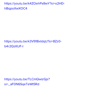
https://youtu.be/k4ZOehPa9wY?si=o2HD-
hBqpoXwXOC4
https://youtu.be/k3V91BxtdqU?si=8Zz0-
b4r2QzKUF-I
https://youtu.be/TLCmQwizGjs?
si=_aF0N6SqeTeWt5Rd