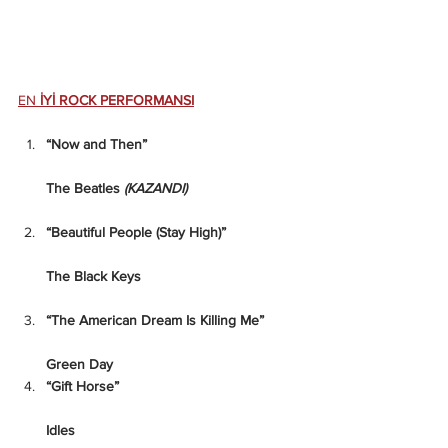
EN
 İYİ ROCK PERFORMANSI
“Now and Then”
The Beatles 
(KAZANDI)  
“Beautiful People (Stay High)”
The Black Keys
“The American Dream Is Killing Me”
Green Day
“Gift Horse”
Idles