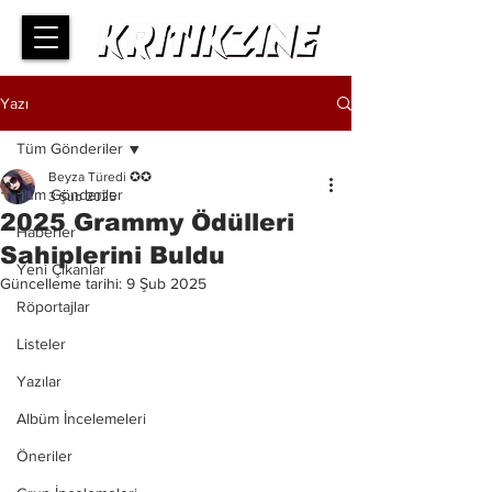
Yazı
Tüm Gönderiler
Beyza Türedi ✪✪
Tüm Gönderiler
3 Şub 2025
2025 Grammy Ödülleri
Haberler
Sahiplerini Buldu
Yeni Çıkanlar
Güncelleme tarihi:
9 Şub 2025
Röportajlar
Listeler
Yazılar
Albüm İncelemeleri
Öneriler