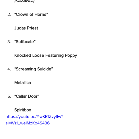
(KAZANDI)
“Crown of Horns”
Judas Priest
“Suffocate”
Knocked Loose Featuring Poppy
“Screaming Suicide”
Metallica
“Cellar Door”
Spiritbox
https://youtu.be/YwKRfZvyflw?
si=WzI_weIMzKo4S436