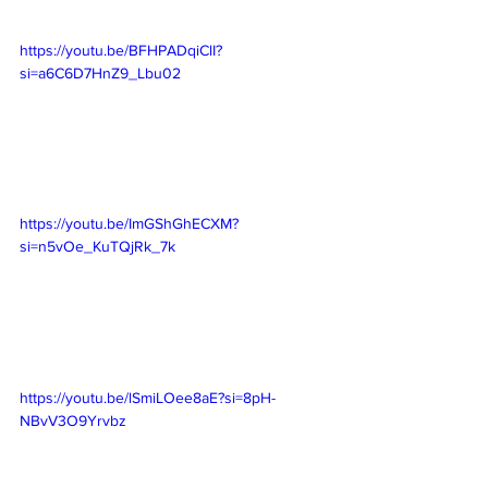
https://youtu.be/BFHPADqiClI?
si=a6C6D7HnZ9_Lbu02
https://youtu.be/ImGShGhECXM?
si=n5vOe_KuTQjRk_7k
https://youtu.be/lSmiLOee8aE?si=8pH-
NBvV3O9Yrvbz