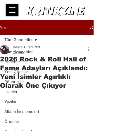
Yazı
Tüm Gönderiler
Beyza Türedi ✪✪
Tüm Gönderiler
26 Şub
2026 Rock & Roll Hall of
Haberler
Fame Adayları Açıklandı:
Yeni Çıkanlar
Yeni İsimler Ağırlıklı
Röportajlar
Olarak Öne Çıkıyor
Listeler
Yazılar
Albüm İncelemeleri
Öneriler