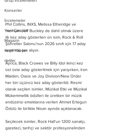
Grup İncelemeleri
Konserler
İncelemeler
Phil Collins, INXS, Melissa Etheridge ve 
Yeni Çıkanlar
merhum Jeff Buckley de dahil olmak üzere 
ilk kez aday gösterilen on isim, Rock & Roll 
Magazin
Şöhretler Salonu'nun 2026 sınıfı için 17 aday 
arasında yer alıyor.
Keşif Yazıları
deliler
Ayrıca, Black Crowes ve Billy Idol ikinci kez 
üst üste aday gösterilmek için yarışırken, Iron 
Maiden, Oasis ve Joy Division/New Order 
her biri üçüncü kez aday gösterildi. Resmi 
olarak seçilen isimler, Müzikal Etki ve Müzikal 
Mükemmellik ödülleri ile üretken bir müzik 
endüstrisi emektarına verilen Ahmet Ertegun 
Ödülü ile birlikte Nisan ayında açıklanacak.
Seçilecek isimler, Rock Hall'un 1200 sanatçı, 
gazeteci, tarihçi ve sektör profesyonelinden 