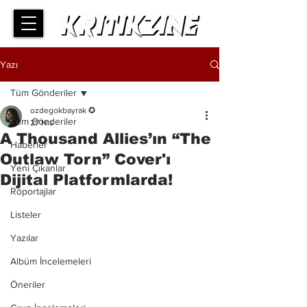
Yazı
Tüm Gönderiler
ozdegokbayrak ✪
Tüm Gönderiler
27 Nis
A Thousand Allies’ın “The
Haberler
Outlaw Torn” Cover'ı
Yeni Çıkanlar
Dijital Platformlarda!
Röportajlar
Listeler
Yazılar
Albüm İncelemeleri
Öneriler