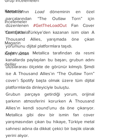
Grup İncelemeleri
Konserler
Metallica’nın 
Load
 döneminin en özel 
parçalarından “The Outlaw Torn” için 
İncelemeler
düzenlenen 
#GetTheLoadOut
 Fan Cover 
Contest’te Türkiye’den kazanan isim olan A 
Yeni Çıkanlar
Thousand Allies, yarışmada öne çıkan 
Magazin
yorumunu dijital platformlara taşıdı.
Daha önce Metallica tarafından da resmi 
Keşif Yazıları
kanallarda paylaşılan bu başarı, grubun adını  
deliler
uluslararası ölçekte de görünür kılmıştı. Şimdi 
ise A Thousand Allies’ın “The Outlaw Torn” 
cover’ı Spotify başta olmak üzere tüm dijital 
platformlarda dinleyiciyle buluştu. 
Grubun parçaya getirdiği yorum, orijinal 
şarkının atmosferini korurken A Thousand 
Allies’ın kendi sound’unu da öne çıkarıyor. 
Metallica gibi dev bir ismin fan cover 
yarışmasından çıkan bu hikaye, Türkiye metal 
sahnesi adına da dikkat çekici bir başlık olarak 
yerini alıyor.