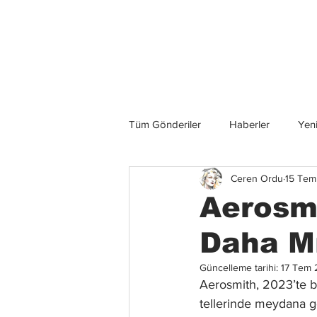
Son Haberler
Tüm Gönderiler
Haberler
Yeni
Ceren Ordu
15 Tem
Grup İncelemeleri
Konserler
Aerosmi
Daha Mı
Güncelleme tarihi:
17 Tem 
Aerosmith, 2023’te ba
tellerinde meydana gel