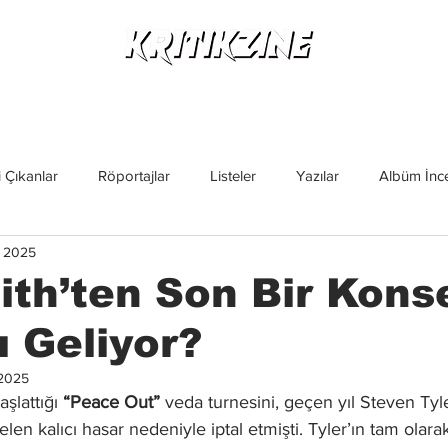
Yeni Çıkanlar
Röportajlar
Listeler
Albüm Kritikl
 Çıkanlar
Röportajlar
Listeler
Yazılar
Albüm İnce
 2025
İncelemeler
Yeni Çıkanlar
Magazin
Keşif Yazıları
th’ten Son Bir Kons
 Geliyor?
2025
şlattığı 
“Peace Out” 
veda turnesini, geçen yıl Steven Tyle
en kalıcı hasar nedeniyle iptal etmişti. Tyler’ın tam olara