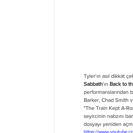
Tyler'ın asıl dikkat ç
Sabbath
’ın 
Back to t
performanslarından bi
Barker, Chad Smith ve
"The Train Kept A-Ro
seyircinin nabzını ba
dosyayı yeniden açmı
https://www.youtube.