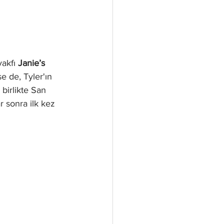
akfı 
Janie’s 
e de, Tyler'ın 
e birlikte San 
 sonra ilk kez 