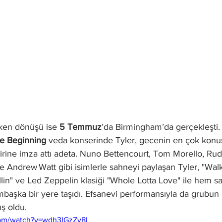
eken dönüşü ise 
5 Temmuz
’da Birmingham’da gerçekleşti.
he Beginning
 veda konserinde Tyler, gecenin en çok konu
rine imza attı adeta. Nuno Bettencourt, Tom Morello, Rud
 Andrew Watt gibi isimlerle sahneyi paylaşan Tyler, "Walk
llin" ve Led Zeppelin klasiği "Whole Lotta Love" ile hem 
mbaşka bir yere taşıdı. Efsanevi performansıyla da grubun k
ş oldu.
com/watch?v=wdh3IGzZy8I