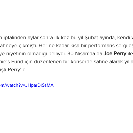
 iptalinden aylar sonra ilk kez bu yıl Şubat ayında, kendi v
 sahneye çıkmıştı. Her ne kadar kısa bir performans sergiles
 niyetinin olmadığı belliydi. 30 Nisan’da da 
Joe Perry
 il
nie’s Fund için düzenlenen bir konserde sahne alarak yıllar
tı Perry'le. 
com/watch?v=JHparDiSsMA