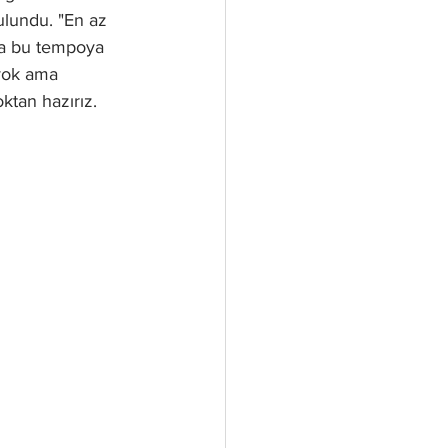
lundu. "En az 
da bu tempoya 
yok ama 
ktan hazırız.