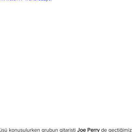
üşü konuşulurken grubun gitaristi 
Joe Perry
 de geçtiğimi