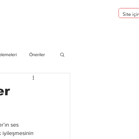
eri
Hakkımızda
lemeleri
Öneriler
deliler
er
r’ın ses 
k iyileşmesinin 