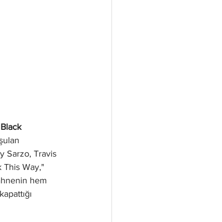
 Black 
şulan 
y Sarzo, Travis 
 This Way," 
sahnenin hem 
apattığı 