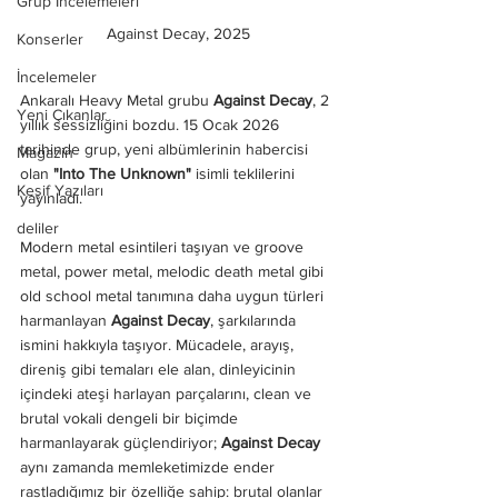
Grup İncelemeleri
Against Decay, 2025
Konserler
İncelemeler
Ankaralı Heavy Metal grubu 
Against Decay
, 2 
Yeni Çıkanlar
yıllık sessizliğini bozdu. 15 Ocak 2026 
tarihinde grup, yeni albümlerinin habercisi 
Magazin
olan 
"Into The Unknown" 
isimli teklilerini 
Keşif Yazıları
yayınladı.
deliler
Modern metal esintileri taşıyan ve groove 
metal, power metal, melodic death metal gibi 
old school metal tanımına daha uygun türleri 
harmanlayan 
Against Decay
, şarkılarında 
ismini hakkıyla taşıyor. Mücadele, arayış, 
direniş gibi temaları ele alan, dinleyicinin 
içindeki ateşi harlayan parçalarını, clean ve 
brutal vokali dengeli bir biçimde 
harmanlayarak güçlendiriyor; 
Against Decay
aynı zamanda memleketimizde ender 
rastladığımız bir özelliğe sahip: brutal olanlar 