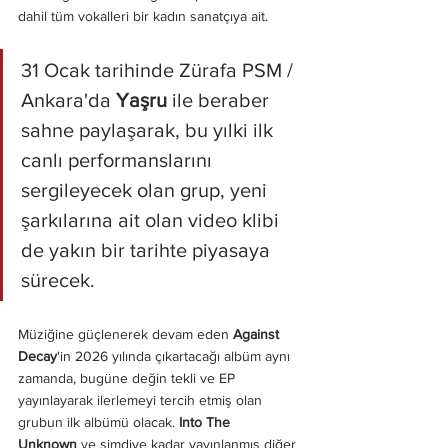
dahil tüm vokalleri bir kadın sanatçıya ait.
31 Ocak tarihinde Zürafa PSM / 
Ankara'da 
Yaşru 
ile beraber 
sahne paylaşarak, bu yılki ilk 
canlı performanslarını 
sergileyecek olan grup, yeni 
şarkılarına ait olan video klibi 
de yakın bir tarihte piyasaya 
sürecek.
Müziğine güçlenerek devam eden 
Against 
Decay
'in 2026 yılında çıkartacağı albüm aynı 
zamanda, bugüne değin tekli ve EP 
yayınlayarak ilerlemeyi tercih etmiş olan 
grubun ilk albümü olacak. 
Into The 
Unknown
 ve şimdiye kadar yayınlanmış diğer 