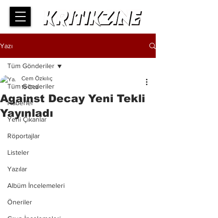
Yazı
Tüm Gönderiler
Cem Özkılıç
Tüm Gönderiler
15 Oca
Against Decay Yeni Tekli
Haberler
Yayınladı
Yeni Çıkanlar
Röportajlar
Listeler
Yazılar
Albüm İncelemeleri
Öneriler