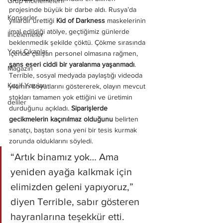
Grup İncelemeleri
projesinde büyük bir darbe aldı. Rusya’da 
Konserler
yıllardır ürettiği 
Kid of Darkness
 maskelerinin 
imal edildiği atölye, geçtiğimiz günlerde 
İncelemeler
beklenmedik şekilde çöktü. Çökme sırasında 
Yeni Çıkanlar
içeride çalışan personel olmasına rağmen, 
şans eseri ciddi bir yaralanma yaşanmadı
.
Magazin
Terrible, sosyal medyada paylaştığı videoda 
Keşif Yazıları
yıkımın boyutlarını göstererek, olayın mevcut 
stokları tamamen yok ettiğini ve üretimin 
deliler
durduğunu açıkladı. 
Siparişlerde 
gecikmelerin kaçınılmaz olduğunu
 belirten 
sanatçı, baştan sona yeni bir tesis kurmak 
zorunda olduklarını söyledi.
“Artık binamız yok… Ama 
yeniden ayağa kalkmak için 
elimizden geleni yapıyoruz,” 
diyen Terrible, sabır gösteren 
hayranlarına teşekkür etti.