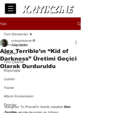
Yazı
Tüm Gönderiler
ozdegokbayrak ✪
Tüm Gönderiler
3 Ağu 2025
Alex Terrible’ın “Kid of
Haberler
Darkness” Üretimi Geçici
Yeni Çıkanlar
Olarak Durduruldu
Röportajlar
Listeler
Yazılar
Albüm İncelemeleri
Öneriler
Slaughter To Prevail’in ikonik vokalisti 
Alex 
Terrible
, müzik dışındaki en bilinen 