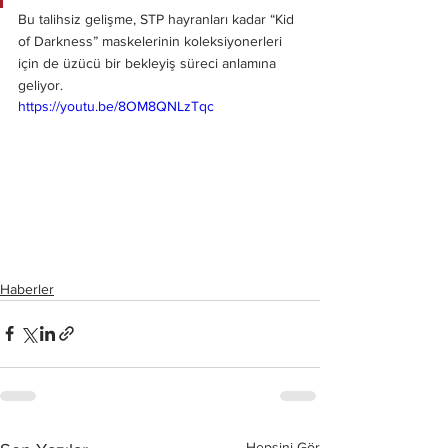
Bu talihsiz gelişme, STP hayranları kadar “Kid 
of Darkness” maskelerinin koleksiyonerleri 
için de üzücü bir bekleyiş süreci anlamına 
geliyor.
https://youtu.be/8OM8QNLzTqc
Haberler
Hepsini Gör