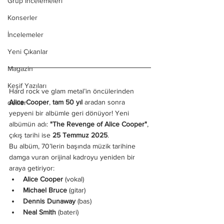
Grup İncelemeleri
Konserler
İncelemeler
Yeni Çıkanlar
Magazin
Keşif Yazıları
Hard rock ve glam metal’in öncülerinden 
Alice Cooper
, 
tam 50 yıl
 aradan sonra 
deliler
yepyeni bir albümle geri dönüyor! Yeni 
albümün adı: 
"The Revenge of Alice Cooper"
, 
çıkış tarihi ise 
25 Temmuz 2025
.
Bu albüm, 70’lerin başında müzik tarihine 
damga vuran orijinal kadroyu yeniden bir 
araya getiriyor:
Alice Cooper
 (vokal)
Michael Bruce
 (gitar)
Dennis Dunaway
 (bas)
Neal Smith
 (bateri)