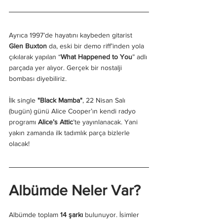
Ayrıca 1997’de hayatını kaybeden gitarist 
Glen Buxton
 da, eski bir demo riff’inden yola 
çıkılarak yapılan “
What Happened to You
” adlı 
parçada yer alıyor. Gerçek bir nostalji 
bombası diyebiliriz.
İlk single 
"Black Mamba"
, 22 Nisan Salı 
(bugün) günü Alice Cooper’ın kendi radyo 
programı 
Alice’s Attic
’te yayınlanacak. Yani 
yakın zamanda ilk tadımlık parça bizlerle 
olacak!
Albümde Neler Var?
Albümde toplam 
14 şarkı
 bulunuyor. İsimler 