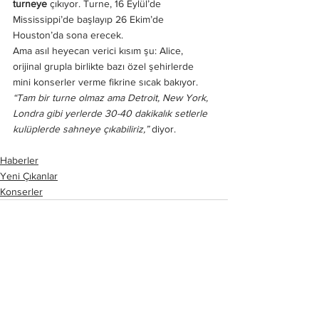
turneye
 çıkıyor. Turne, 16 Eylül’de 
Mississippi’de başlayıp 26 Ekim’de 
Houston’da sona erecek.
Ama asıl heyecan verici kısım şu: Alice, 
orijinal grupla birlikte bazı özel şehirlerde 
mini konserler verme fikrine sıcak bakıyor. 
“Tam bir turne olmaz ama Detroit, New York, 
Londra gibi yerlerde 30-40 dakikalık setlerle 
kulüplerde sahneye çıkabiliriz,”
 diyor.
Haberler
Yeni Çıkanlar
Konserler
Hepsini Gör
Son Yazılar