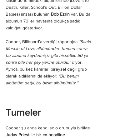
klasik dönemindeki albümlerinde (Love It to 
Death, Killer, School’s Out, Billion Dollar 
Babies) imzası bulunan 
Bob Ezrin
 var. Bu da 
albümün 70’ler havasına oldukça sadık 
kaldığını gösteriyor.
Cooper, Billboard’a verdiği röportajda 
“Sanki 
Muscle of Love albümünden hemen sonra 
bu albümü kaydetmişiz gibi hissettik. 50 yıl 
sonra bile her şey yerine oturdu,”
 diyor. 
Ayrıca, bu kez kararları bireysel değil grup 
olarak aldıklarını da ekliyor:
 “Bu benim 
albümüm değil, bu bizim albümümüz.”
Turneler
Cooper şu anda kendi solo grubuyla birlikte 
Judas Priest
 ile bir 
co-headline 