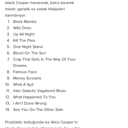
klasik Cooper havasında, bolca karanlık 
mizah, gariplik ve sokak hikâyeleri 
barındırıyor:
Black Mamba
Wild Ones
Up All Night
Kill The Flies
One Night Stand
Blood On The Sun
Crap That Gets In The Way Of Your 
Dreams
Famous Face
Money Screams
What A Syd
Inter Galactic Vagabond Blues
What Happened To You
I Ain’t Done Wrong
See You On The Other Side
Prodüktör koltuğunda ise Alice Cooper’ın 