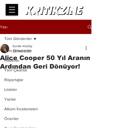
Yazı
Tüm Gönderiler
burak mosby
Tüm Gönderiler
22 Nis 2025
Alice Cooper 50 Yıl Aranın
Haberler
Ardından Geri Dönüyor!
Yeni Çıkanlar
Röportajlar
Listeler
Yazılar
Albüm İncelemeleri
Öneriler