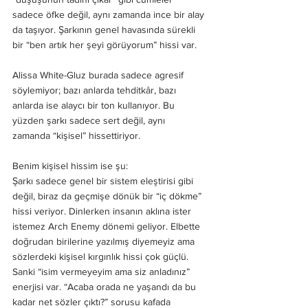
sadece öfke değil, aynı zamanda ince bir alay 
da taşıyor. Şarkının genel havasında sürekli 
bir “ben artık her şeyi görüyorum” hissi var. 
Alissa White-Gluz burada sadece agresif 
söylemiyor; bazı anlarda tehditkâr, bazı 
anlarda ise alaycı bir ton kullanıyor. Bu 
yüzden şarkı sadece sert değil, aynı 
zamanda “kişisel” hissettiriyor. 
Benim kişisel hissim ise şu: 
Şarkı sadece genel bir sistem eleştirisi gibi 
değil, biraz da geçmişe dönük bir “iç dökme” 
hissi veriyor. Dinlerken insanın aklına ister 
istemez Arch Enemy dönemi geliyor. Elbette 
doğrudan birilerine yazılmış diyemeyiz ama 
sözlerdeki kişisel kırgınlık hissi çok güçlü. 
Sanki “isim vermeyeyim ama siz anladınız” 
enerjisi var. “Acaba orada ne yaşandı da bu 
kadar net sözler çıktı?” sorusu kafada 