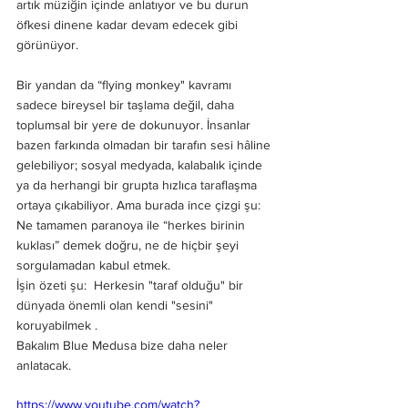
artık müziğin içinde anlatıyor ve bu durun 
öfkesi dinene kadar devam edecek gibi 
görünüyor.
Bir yandan da “flying monkey" kavramı 
sadece bireysel bir taşlama değil, daha 
toplumsal bir yere de dokunuyor. İnsanlar 
bazen farkında olmadan bir tarafın sesi hâline 
gelebiliyor; sosyal medyada, kalabalık içinde 
ya da herhangi bir grupta hızlıca taraflaşma 
ortaya çıkabiliyor. Ama burada ince çizgi şu:
Ne tamamen paranoya ile “herkes birinin 
kuklası” demek doğru, ne de hiçbir şeyi 
sorgulamadan kabul etmek.
İşin özeti şu:  Herkesin "taraf olduğu" bir 
dünyada önemli olan kendi "sesini"  
koruyabilmek .
Bakalım Blue Medusa bize daha neler 
anlatacak.
https://www.youtube.com/watch?