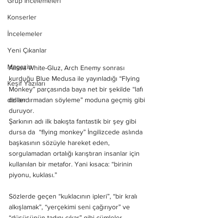
Grup İncelemeleri
Konserler
İncelemeler
Yeni Çıkanlar
Magazin
Alissa White-Gluz, Arch Enemy sonrası 
kurduğu Blue Medusa ile yayınladığı “Flying 
Keşif Yazıları
Monkey” parçasında baya net bir şekilde “lafı 
deliler
dolandırmadan söyleme” moduna geçmiş gibi 
duruyor.
Şarkının adı ilk bakışta fantastik bir şey gibi 
dursa da  “flying monkey” İngilizcede aslında 
başkasının sözüyle hareket eden, 
sorgulamadan ortalığı karıştıran insanlar için 
kullanılan bir metafor. Yani kısaca: “birinin 
piyonu, kuklası.”
Sözlerde geçen “kuklacının ipleri”, “bir kralı 
alkışlamak”, “yerçekimi seni çağırıyor” ve 
“düşüşünün tadını çıkar” gibi cümleler 