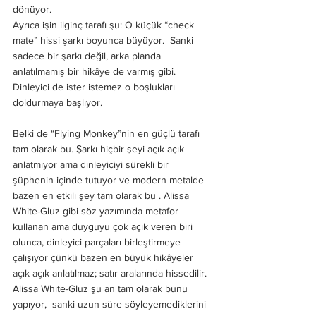
dönüyor.
Ayrıca işin ilginç tarafı şu: O küçük “check 
mate” hissi şarkı boyunca büyüyor.  Sanki 
sadece bir şarkı değil, arka planda 
anlatılmamış bir hikâye de varmış gibi. 
Dinleyici de ister istemez o boşlukları 
doldurmaya başlıyor.
Belki de “Flying Monkey”nin en güçlü tarafı 
tam olarak bu. Şarkı hiçbir şeyi açık açık 
anlatmıyor ama dinleyiciyi sürekli bir 
şüphenin içinde tutuyor ve modern metalde 
bazen en etkili şey tam olarak bu . Alissa 
White-Gluz gibi söz yazımında metafor 
kullanan ama duyguyu çok açık veren biri 
olunca, dinleyici parçaları birleştirmeye 
çalışıyor çünkü bazen en büyük hikâyeler 
açık açık anlatılmaz; satır aralarında hissedilir. 
Alissa White-Gluz şu an tam olarak bunu 
yapıyor,  sanki uzun süre söyleyemediklerini 