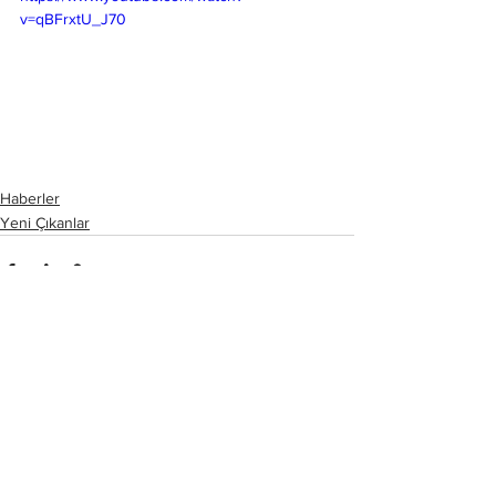
v=qBFrxtU_J70
Haberler
Yeni Çıkanlar
Hepsini Gör
Son Yazılar