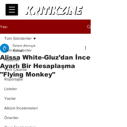
Yazı
Tüm Gönderiler
Özlem Altınışık
Tüm Gönderiler
10 Haz
Alissa White-Gluz’dan İnce
Haberler
Ayarlı Bir Hesaplaşma
Yeni Çıkanlar
"Flying Monkey"
Röportajlar
Listeler
Yazılar
Albüm İncelemeleri
Öneriler