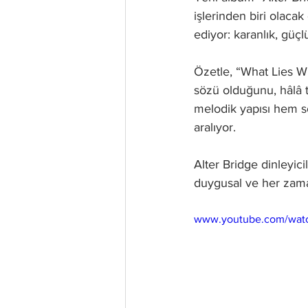
işlerinden biri olaca
ediyor: karanlık, güçl
Özetle, “What Lies Wi
sözü olduğunu, hâlâ t
melodik yapısı hem sö
aralıyor.
Alter Bridge dinleyici
duygusal ve her zama
www.youtube.com/wa