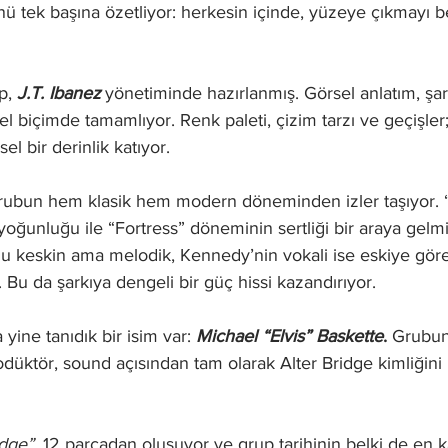
nü tek başına özetliyor: herkesin içinde, yüzeye çıkmayı b
p, 
J.T. Ibanez
 yönetiminde hazırlanmış. Görsel anlatım, şar
biçimde tamamlıyor. Renk paleti, çizim tarzı ve geçişler; 
el bir derinlik katıyor.
grubun hem klasik hem modern döneminden izler taşıyor. “
ğunluğu ile “Fortress” döneminin sertliği bir araya gelmiş
nu keskin ama melodik, Kennedy’nin vokali ise eskiye göre
 Bu da şarkıya dengeli bir güç hissi kazandırıyor.
yine tanıdık bir isim var: 
Michael “Elvis” Baskette
.
 Grubun 
prodüktör, sound açısından tam olarak Alter Bridge kimliğin
idge”
, 12 parçadan oluşuyor ve grup tarihinin belki de en 