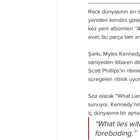
Rock dünyasının en ist
yeniden kendini göster
kez yeni albümleri 
“A
evet, bu parça tam an
Şarkı, Myles Kennedy v
saniyeden itibaren din
Scott Phillips’in riti
süregelen ritmik uyum
Söz olarak “What Lies 
sunuyor. Kennedy’nin 
iç dünyasına bir ayna
“What lies wi
foreboding.”