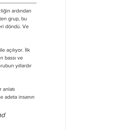
izliğin ardından 
lten grup, bu 
eri döndü. Ve 
 açılıyor. İlk 
ın bassı ve 
rubun yıllardır 
 anlatı 
e adeta insanın 
nd 