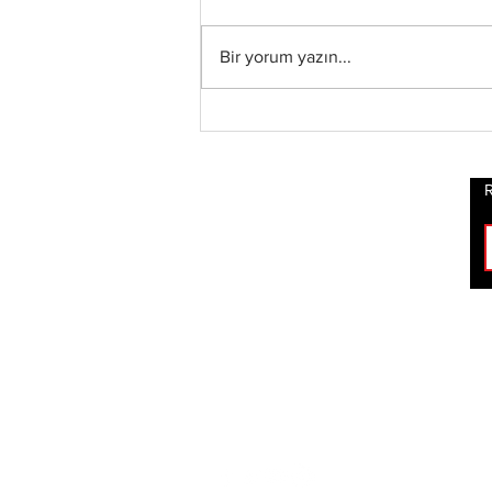
Bir yorum yazın...
Blind Channel, Yeni
Stüdyo Albümü
“Painstream”i Duyurdu,
Albümden “Diana” ve
R
“No Encores In A Swan
Song”u İçeren Kısa Film
Şeklinde Bir Müzik
Videosu Yayınladı
ROCK
HABERLERİ
BİZİ TAKİP ET