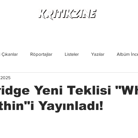
Yeni Çıkanlar
Röportajlar
Listeler
Albüm Kritikl
 Çıkanlar
Röportajlar
Listeler
Yazılar
Albüm İnce
i 2025
İncelemeler
Yeni Çıkanlar
Magazin
Keşif Yazıları
ridge Yeni Teklisi "W
thin"i Yayınladı!