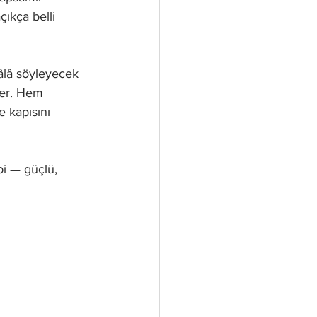
ıkça belli 
hâlâ söyleyecek 
ser. Hem 
 kapısını 
bi — güçlü, 