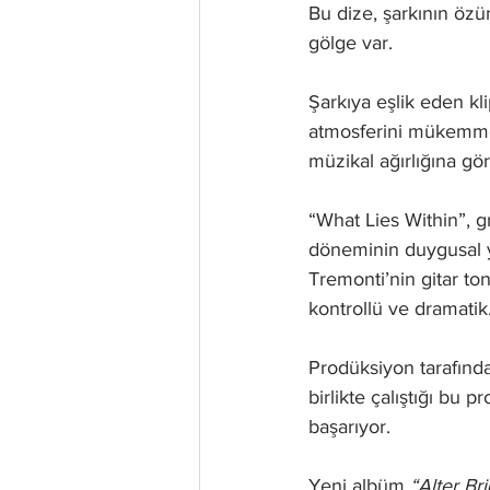
Bu dize, şarkının özü
gölge var.
Şarkıya eşlik eden kli
atmosferini mükemmel 
müzikal ağırlığına görs
“What Lies Within”, 
döneminin duygusal yo
Tremonti’nin gitar to
kontrollü ve dramatik.
Prodüksiyon tarafında 
birlikte çalıştığı bu 
başarıyor.
Yeni albüm 
“Alter Br