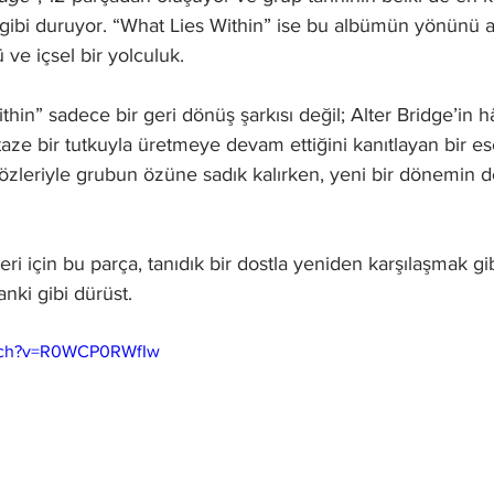
k gibi duruyor. “What Lies Within” ise bu albümün yönünü aç
ü ve içsel bir yolculuk.
thin” sadece bir geri dönüş şarkısı değil; Alter Bridge’in 
aze bir tutkuyla üretmeye devam ettiğini kanıtlayan bir e
zleriyle grubun özüne sadık kalırken, yeni bir dönemin de
leri için bu parça, tanıdık bir dostla yeniden karşılaşmak gi
nki gibi dürüst.
tch?v=R0WCP0RWfIw