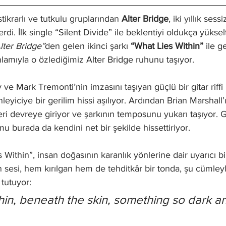
ikrarlı ve tutkulu gruplarından 
Alter Bridge
, iki yıllık sess
di. İlk single “Silent Divide” ile beklentiyi oldukça yükse
lter Bridge”
den gelen ikinci şarkı 
“What Lies Within”
 ile g
lamıyla o özlediğimiz Alter Bridge ruhunu taşıyor.
e Mark Tremonti’nin imzasını taşıyan güçlü bir gitar riffi ile
leyiciye bir gerilim hissi aşılıyor. Ardından Brian Marshall’
mleri devreye giriyor ve şarkının temposunu yukarı taşıyor. G
u burada da kendini net bir şekilde hissettiriyor.
Within”, insan doğasının karanlık yönlerine dair uyarıcı bir
sesi, hem kırılgan hem de tehditkâr bir tonda, şu cümleyl
 tutuyor:
thin, beneath the skin, something so dark a