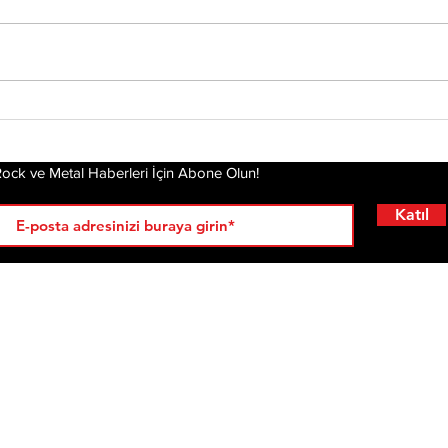
Status Quo Efsanesi
Che
Francis Rossi,"The Way
Yen
We Were Vol. 2"
Kal
Albümünü Duyurdu
Hik
ock ve Metal Haberleri İçin Abone Olun!
Katıl
RÖPORTAJLAR
LİSTELER
YENİ
AL
KRİ
ÇIKANLAR