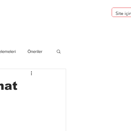
eri
Hakkımızda
lemeleri
Öneriler
deliler
hat