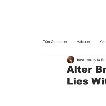
Son Haberler
Tüm Gönderiler
Haberler
Yeni
burak mosby
10 Ek
Grup İncelemeleri
Konserler
Alter B
Lies Wi