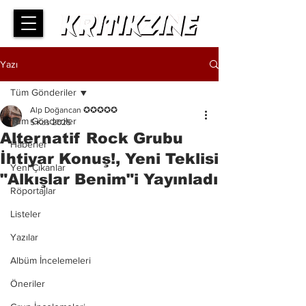
Yazı
Tüm Gönderiler
Alp Doğancan ✪✪✪✪✪
Tüm Gönderiler
5 Kas 2025
Alternatif Rock Grubu
Haberler
İhtiyar Konuş!, Yeni Teklisi
Yeni Çıkanlar
"Alkışlar Benim"i Yayınladı
Röportajlar
Listeler
Yazılar
Albüm İncelemeleri
Öneriler