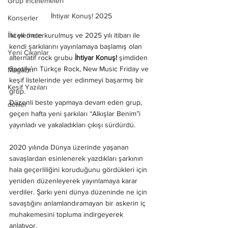
Grup İncelemeleri
İhtiyar Konuş! 2025
Konserler
İki yıl önce kurulmuş ve 2025 yılı itibarı ile 
İncelemeler
kendi şarkılarını yayınlamaya başlamış olan 
Yeni Çıkanlar
alternatif rock grubu
 İhtiyar Konuş!
 şimdiden 
Spotify’ın Türkçe Rock, New Music Friday ve 
Magazin
keşif listelerinde yer edinmeyi başarmış bir 
Keşif Yazıları
grup.  
Düzenli beste yapmaya devam eden grup, 
deliler
geçen hafta yeni şarkıları “Alkışlar Benim”i 
yayınladı ve yakaladıkları çıkışı sürdürdü.
2020 yılında Dünya üzerinde yaşanan 
savaşlardan esinlenerek yazdıkları şarkının 
hala geçerliliğini koruduğunu gördükleri için 
yeniden düzenleyerek yayınlamaya karar 
verdiler. Şarkı yeni dünya düzeninde ne için 
savaştığını anlamlandıramayan bir askerin iç 
muhakemesini topluma indirgeyerek 
anlatıyor. 