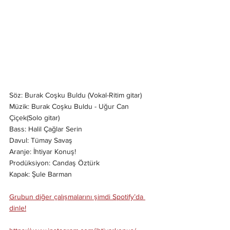
Söz: Burak Coşku Buldu (Vokal-Ritim gitar)
Müzik: Burak Coşku Buldu - Uğur Can 
Çiçek(Solo gitar)
Bass: Halil Çağlar Serin
Davul: Tümay Savaş
Aranje: İhtiyar Konuş!
Prodüksiyon: Candaş Öztürk
Kapak: Şule Barman
Grubun diğer çalışmalarını şimdi Spotify’da 
dinle!