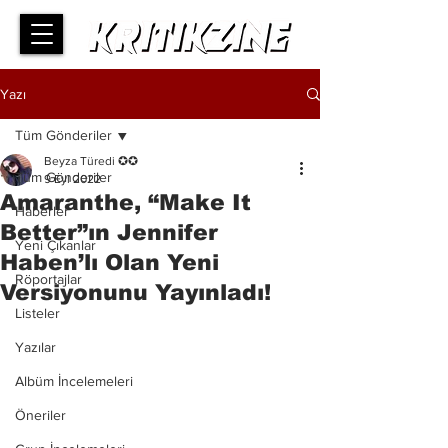
Yazı
Tüm Gönderiler
Beyza Türedi ✪✪
Tüm Gönderiler
9 Eyl 2022
Amaranthe, “Make It
Haberler
Better”ın Jennifer
Yeni Çıkanlar
Haben’lı Olan Yeni
Röportajlar
Versiyonunu Yayınladı!
Listeler
Yazılar
Albüm İncelemeleri
Öneriler