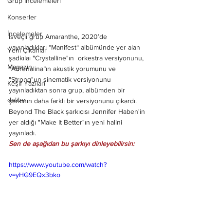
Grup İncelemeleri
Konserler
İncelemeler
İsveçli grup Amaranthe, 2020’de 
yayınladıkları “Manifest“ albümünde yer alan 
Yeni Çıkanlar
şadkılaı "Crystalline"ın  orkestra versiyonunu, 
Magazin
"Adrenalina”ın akustik yorumunu ve  
"Strong"un sinematik versiyonunu 
Keşif Yazıları
yayınladıktan sonra grup, albümden bir 
deliler
şarkının daha farklı bir versiyonunu çıkardı. 
Beyond The Black şarkıcısı Jennifer Haben'in 
yer aldığı "Make It Better"ın yeni halini 
yayınladı. 
Sen de aşağıdan bu şarkıyı dinleyebilirsin:
https://www.youtube.com/watch?
v=yHG9EQx3bko