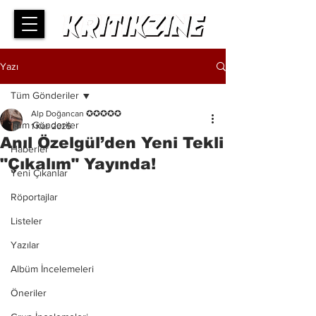
Yazı
Tüm Gönderiler
Alp Doğancan ✪✪✪✪✪
Tüm Gönderiler
1 Kas 2025
Anıl Özelgül’den Yeni Tekli
Haberler
"Çıkalım" Yayında!
Yeni Çıkanlar
Röportajlar
Listeler
Yazılar
Albüm İncelemeleri
Öneriler