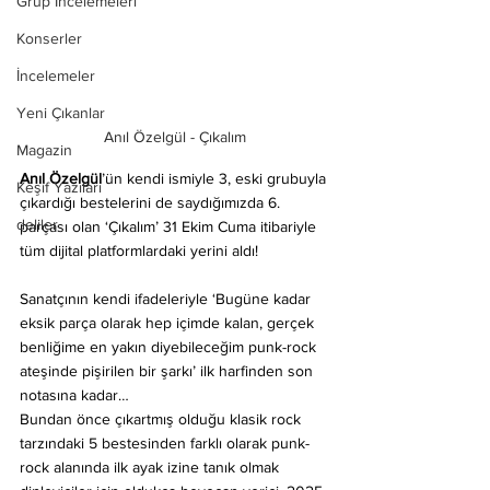
Grup İncelemeleri
Konserler
İncelemeler
Yeni Çıkanlar
Anıl Özelgül - Çıkalım
Magazin
Anıl Özelgül
’ün kendi ismiyle 3, eski grubuyla 
Keşif Yazıları
çıkardığı bestelerini de saydığımızda 6. 
deliler
parçası olan ‘Çıkalım’ 31 Ekim Cuma itibariyle 
tüm dijital platformlardaki yerini aldı!
Sanatçının kendi ifadeleriyle ‘Bugüne kadar 
eksik parça olarak hep içimde kalan, gerçek 
benliğime en yakın diyebileceğim punk-rock 
ateşinde pişirilen bir şarkı’ ilk harfinden son 
notasına kadar…
Bundan önce çıkartmış olduğu klasik rock 
tarzındaki 5 bestesinden farklı olarak punk-
rock alanında ilk ayak izine tanık olmak 