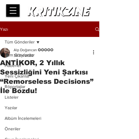
Yazı
Tüm Gönderiler
Alp Doğancan ✪✪✪✪✪
Tüm Gönderiler
30 Eyl 2022
ANTİKOR, 2 Yıllık
Haberler
Sessizliğini Yeni Şarkısı
Yeni Çıkanlar
“Remorseless Decisions”
Röportajlar
İle Bozdu!
Listeler
Yazılar
Albüm İncelemeleri
Öneriler