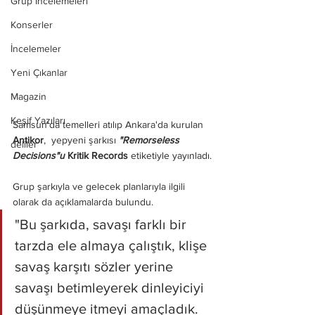
Grup İncelemeleri
Konserler
İncelemeler
Yeni Çıkanlar
Magazin
Keşif Yazıları
Samsun'da temelleri atılıp Ankara'da kurulan 
Antikor
,  yepyeni şarkısı 
"Remorseless 
deliler
Decisions"u 
Kritik Records
 etiketiyle yayınladı.
Grup şarkıyla ve gelecek planlarıyla ilgili 
olarak da açıklamalarda bulundu.
"Bu şarkıda, savaşı farklı bir 
tarzda ele almaya çalıştık, klişe 
savaş karşıtı sözler yerine 
savaşı betimleyerek dinleyiciyi 
düşünmeye itmeyi amaçladık. 