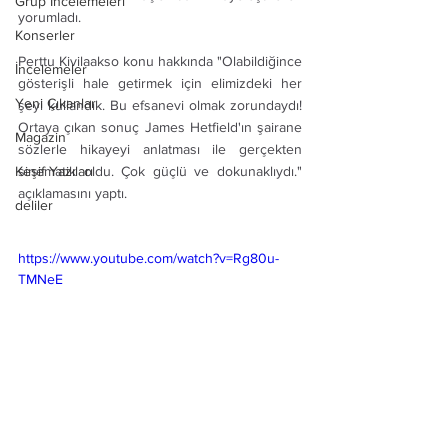
Grup İncelemeleri
yorumladı. 
Konserler
Perttu Kivilaakso konu hakkında "Olabildiğince 
İncelemeler
gösterişli hale getirmek için elimizdeki her 
Yeni Çıkanlar
şeyi kullandık. Bu efsanevi olmak zorundaydı! 
Ortaya çıkan sonuç James Hetfield'ın şairane 
Magazin
sözlerle hikayeyi anlatması ile gerçekten 
Keşif Yazıları
sinematik oldu. Çok güçlü ve dokunaklıydı." 
açıklamasını yaptı. 
deliler
https://www.youtube.com/watch?v=Rg80u-
TMNeE