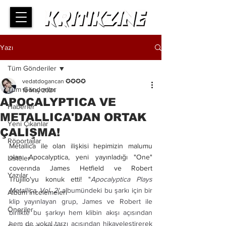
Yazı
Tüm Gönderiler
vedatdogancan ✪✪✪✪
Tüm Gönderiler
18 May 2024
APOCALYPTICA VE
Haberler
METALLICA'DAN ORTAK
Yeni Çıkanlar
ÇALIŞMA!
Röportajlar
Metallica ile olan ilişkisi hepimizin malumu 
olan Apocalyptica, yeni yayınladığı "One" 
Listeler
coverında James Hetfield ve Robert 
Yazılar
Trujillo'yu konuk etti! "
Apocalyptica Plays 
Metallica, Vol. 2"
 albumündeki bu şarkı için bir 
Albüm İncelemeleri
klip yayınlayan grup, James ve Robert ile 
Öneriler
birlikte bu şarkıyı hem klibin akışı açısından 
hem de vokal tarzı açısından hikayeleştirerek 