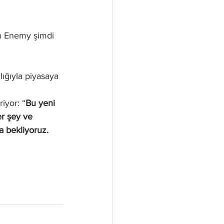
ch Enemy şimdi 
ığıyla piyasaya 
iyor: “
Bu yeni 
er şey ve 
a bekliyoruz. 