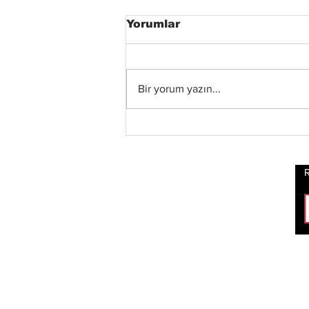
Yorumlar
Bir yorum yazın...
Xandria’dan Yeni Albüm
ve Video: “Eclipse”
Yayında
R
ROCK
HABERLERİ