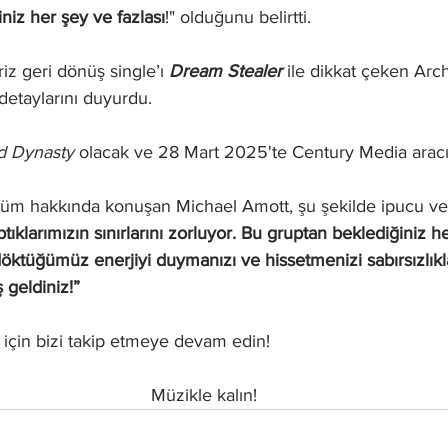
niz her şey ve fazlası
!" olduğunu belirtti.
z geri dönüş single’ı
Dream Stealer
 ile dikkat çeken Ar
detaylarını duyurdu.
d Dynasty
 olacak ve 28 Mart 2025'te Century Media aracıl
lbüm hakkında konuşan Michael Amott, şu şekilde ipucu ver
ıklarımızın sınırlarını zorluyor. Bu gruptan beklediğiniz h
döktüğümüz enerjiyi duymanızı ve hissetmenizi sabırsızlıkl
 geldiniz!”
 için bizi takip etmeye devam edin!
Müzikle kalın!