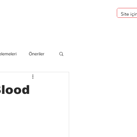
eri
Hakkımızda
lemeleri
Öneriler
deliler
Blood