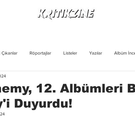
Yeni Çıkanlar
Röportajlar
Listeler
Albüm Kritikl
 Çıkanlar
Röportajlar
Listeler
Yazılar
Albüm İnce
024
İncelemeler
Yeni Çıkanlar
Magazin
Keşif Yazıları
emy, 12. Albümleri 
'i Duyurdu!
024