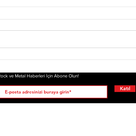
Tony Iommi'den Yeni
Mis
Solo Albüm: From The
Alb
Dark
Pla
Gel
ock ve Metal Haberleri İçin Abone Olun!
Katıl
RÖPORTAJLAR
LİSTELER
YENİ
AL
KRİ
ÇIKANLAR