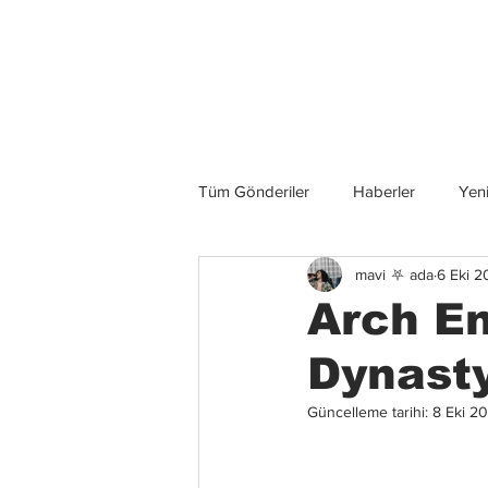
Son Haberler
Tüm Gönderiler
Haberler
Yeni
mavi ⛧ ada
6 Eki 2
Grup İncelemeleri
Konserler
Arch En
Dynasty
Güncelleme tarihi:
8 Eki 2