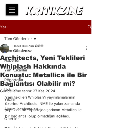
Yazı
Tüm Gönderiler
Deniz Kıvılcım ✪✪✪
Tüm Gönderiler
19 Kas 2024
Architects, Yeni Teklileri
Haberler
Whiplash Hakkında
Yeni Çıkanlar
Konuştu: Metallica ile Bir
Röportajlar
Bağlantısı Olabilir mi?
Listeler
Güncelleme tarihi:
27 Kas 2024
Yeni teklileri Whiplash'i yayımlamalarının 
Yazılar
üzerine Architects, NME ile yakın zamanda 
Albüm İncelemeleri
yaptıkları bir röportajda şarkının Metallica ile 
bir bağlantısı olup olmadığını açıkladı.
Öneriler