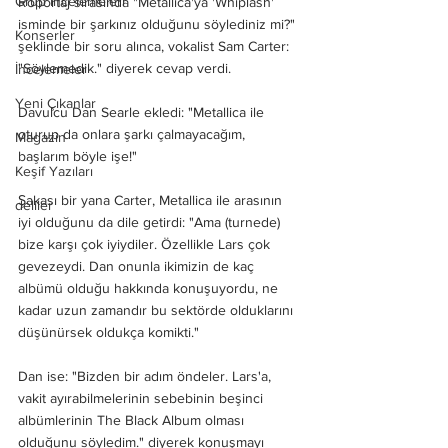
Grup İncelemeleri
Röportaj sırasında "Metallica'ya 'Whiplash' 
isminde bir şarkınız olduğunu söylediniz mi?" 
Konserler
şeklinde bir soru alınca, vokalist Sam Carter: 
"Söylemedik." diyerek cevap verdi.
İncelemeler
Yeni Çıkanlar
Davulcu Dan Searle ekledi: "Metallica ile 
oturup da onlara şarkı çalmayacağım, 
Magazin
başlarım böyle işe!"
Keşif Yazıları
Şakası bir yana Carter, Metallica ile arasının 
deliler
iyi olduğunu da dile getirdi: "Ama (turnede) 
bize karşı çok iyiydiler. Özellikle Lars çok 
gevezeydi. Dan onunla ikimizin de kaç 
albümü olduğu hakkında konuşuyordu, ne 
kadar uzun zamandır bu sektörde olduklarını 
düşünürsek oldukça komikti."
Dan ise: "Bizden bir adım öndeler. Lars'a, 
vakit ayırabilmelerinin sebebinin beşinci 
albümlerinin The Black Album olması 
olduğunu söyledim." diyerek konuşmayı 