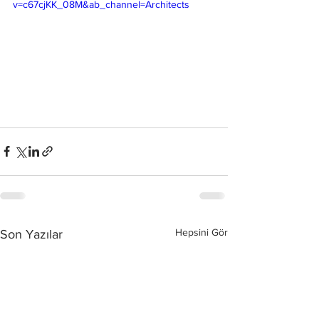
v=c67cjKK_08M&ab_channel=Architects
Hepsini Gör
Son Yazılar