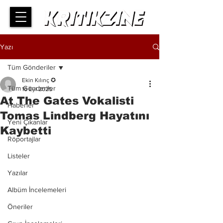
Yazı
Tüm Gönderiler
Ekin Kılınç ✪
Tüm Gönderiler
16 Eyl 2025
At The Gates Vokalisti
Haberler
Tomas Lindberg Hayatını
Yeni Çıkanlar
Kaybetti
Röportajlar
Listeler
Yazılar
Albüm İncelemeleri
Öneriler