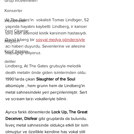
Grup İncelemeleri
Konserler
At The Gates'in  vokalisti Tomas Lindbger, 52 
İncelemeler
yaşında hayatını kaybetti. Lindberg, ir kanser 
Yeni Çıkanlar
türü olan adenoid kistik karsinom hastasıydı. 
David Isberg bir 
sosyal medya gönderisiyle
Magazin
acı haberi duyurdu. Sevenlerine ve ailesine 
Keşif Yazıları
başsağlığı diliyoruz.
deliler
Lindberg, At The Gates grubuyla melodik 
death metalin önde giden isimlerinden oldu. 
1990’larda çıkan 
Slaughter of the Soul 
albümüyle , hem grunn hem de Lindberg’in 
metal sahnesindeki yeri perçinlenmiştir. Sert 
ve scream tarzı vokalleriyle bilinir.
Ayrıca farklı dönemlerde 
Lock Up, The Great 
Deceiver, Disfear 
gibi gruplarda da bulundu. 
İsveç metal sahnesinde oldukça etkili bir isim 
olmuştur ve özellikle kendine has vokal stili 