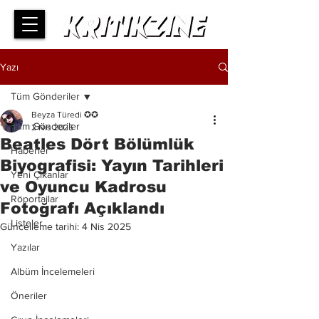
Yazı
Tüm Gönderiler
Beyza Türedi ✪✪
Tüm Gönderiler
2 Nis 2025
Beatles Dört Bölümlük
Haberler
Biyografisi: Yayın Tarihleri
Yeni Çıkanlar
​​ve Oyuncu Kadrosu
Röportajlar
Fotoğrafı Açıklandı
Listeler
Güncelleme tarihi:
4 Nis 2025
Yazılar
Albüm İncelemeleri
Öneriler