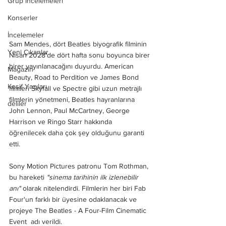
Grup İncelemeleri
Konserler
İncelemeler
Sam Mendes, dört Beatles biyografik filminin 
Yeni Çıkanlar
Nisan 2028'de dört hafta sonu boyunca birer 
birer yayınlanacağını duyurdu. American 
Magazin
Beauty, Road to Perdition ve James Bond 
Keşif Yazıları
filmleri Skyfall ve Spectre gibi uzun metrajlı 
filmlerin yönetmeni, Beatles hayranlarına 
deliler
John Lennon, Paul McCartney, George 
Harrison ve Ringo Starr hakkında 
öğrenilecek daha çok şey olduğunu garanti 
etti.  
Sony Motion Pictures patronu Tom Rothman, 
bu hareketi 
"sinema tarihinin ilk izlenebilir 
anı" 
olarak nitelendirdi. Filmlerin her biri Fab 
Four'un farklı bir üyesine odaklanacak ve 
projeye The Beatles - A Four-Film Cinematic 
Event  adı verildi.