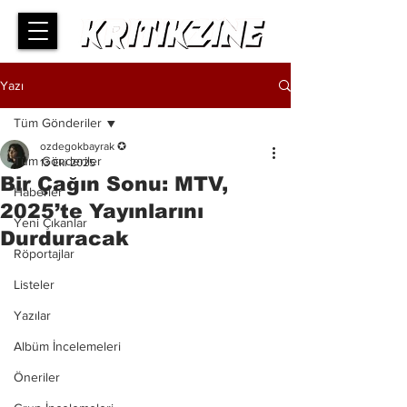
Yazı
Tüm Gönderiler
ozdegokbayrak ✪
Tüm Gönderiler
13 Eki 2025
Bir Çağın Sonu: MTV,
Haberler
2025’te Yayınlarını
Yeni Çıkanlar
Durduracak
Röportajlar
Listeler
Yazılar
Albüm İncelemeleri
Öneriler