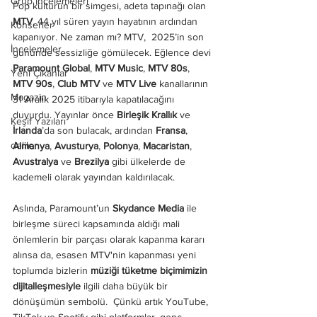
Grup İncelemeleri
Pop kültürün bir simgesi, adeta tapınağı olan 
MTV
, 44 yıl süren yayın hayatının ardından 
Konserler
kapanıyor. Ne zaman mı? MTV,  2025’in son 
İncelemeler
gününde sessizliğe gömülecek. Eğlence devi 
Paramount Global
, 
MTV Music
, 
MTV 80s
, 
Yeni Çıkanlar
MTV 90s
, 
Club MTV
 ve 
MTV Live
 kanallarının 
Magazin
31 Aralık 2025 itibarıyla kapatılacağını 
duyurdu. Yayınlar önce 
Birleşik Krallık
 ve 
Keşif Yazıları
İrlanda
’da son bulacak, ardından 
Fransa
, 
deliler
Almanya
, 
Avusturya
, 
Polonya
, 
Macaristan
, 
Avustralya
 ve 
Brezilya
 gibi ülkelerde de 
kademeli olarak yayından kaldırılacak.
Aslında, Paramount’un 
Skydance Media
 ile 
birleşme süreci kapsamında aldığı mali 
önlemlerin bir parçası olarak kapanma kararı 
alınsa da, esasen MTV'nin kapanması yeni 
toplumda bizlerin 
müziği tüketme biçimimizin 
dijitalleşmesiyle
 ilgili daha büyük bir 
dönüşümün sembolü.  Çünkü artık YouTube, 
TikTok ve Spotify gibi platformlar, genç 