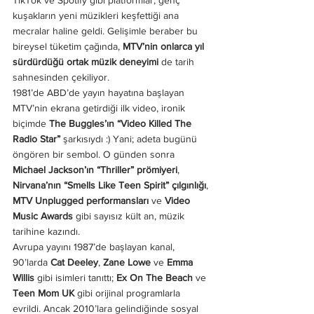
kuşakların yeni müzikleri keşfettiği ana 
mecralar haline geldi. Gelişimle beraber bu 
bireysel tüketim çağında, 
MTV’nin onlarca yıl 
sürdürdüğü ortak müzik deneyimi
 de tarih 
sahnesinden çekiliyor.
1981’de ABD’de yayın hayatına başlayan 
MTV’nin ekrana getirdiği ilk video, ironik 
biçimde 
The Buggles’ın “Video Killed The 
Radio Star”
 şarkısıydı :) Yani; adeta bugünü 
öngören bir sembol. O günden sonra 
Michael Jackson’ın “Thriller” prömiyeri
, 
Nirvana’nın “Smells Like Teen Spirit” çılgınlığı
, 
MTV Unplugged performansları
 ve 
Video 
Music Awards
 gibi sayısız kült an, müzik 
tarihine kazındı.
Avrupa yayını 1987’de başlayan kanal, 
90’larda 
Cat Deeley
, 
Zane Lowe
 ve 
Emma 
Willis
 gibi isimleri tanıttı; 
Ex On The Beach
 ve 
Teen Mom UK
 gibi orijinal programlarla 
evrildi. Ancak 2010’lara gelindiğinde sosyal 