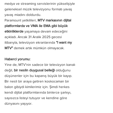
medya ve streaming servislerinin yükselişiyle 
geleneksel müzik televizyonu formatı yavaş 
yavaş miadını doldurdu.
Paramount yetkilileri, 
MTV markasının dijital 
platformlarda ve VMA ile EMA gibi büyük 
etkinliklerde
 yaşamaya devam edeceğini 
açıkladı. Ancak 31 Aralık 2025 gecesi 
itibarıyla, televizyon ekranlarında 
“I want my 
MTV”
 demek artık mümkün olmayacak.
Haberci yorumu:
Yine de, MTV’nin sadece bir televizyon kanalı 
değil, 
bir neslin duygusal belleği
 olduğunu 
düşünenler için bu kapanış büyük bir kayıp. 
Bir nesli bir araya getiren koskocaman bir 
balon gibiydi kimilerimiz için. Şimdi herkes 
kendi dijital platformlarında binlerce şarkıyı, 
sayısızca listeyi tutuyor ve kendine göre 
dünyasını yaşıyor. 