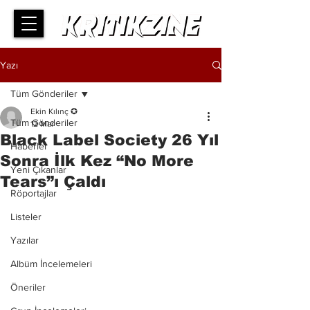
Yazı
Tüm Gönderiler
Ekin Kılınç ✪
Tüm Gönderiler
12 Mar
Black Label Society 26 Yıl
Haberler
Sonra İlk Kez “No More
Yeni Çıkanlar
Tears”ı Çaldı
Röportajlar
Listeler
Yazılar
Albüm İncelemeleri
Öneriler