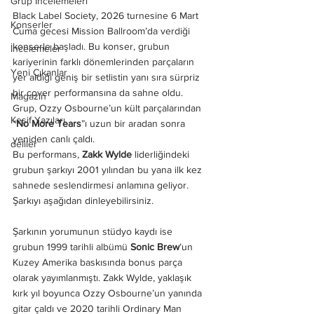
Grup İncelemeleri
Black Label Society, 2026 turnesine 6 Mart 
Konserler
Cuma gecesi Mission Ballroom’da verdiği 
konserle başladı. Bu konser, grubun 
İncelemeler
kariyerinin farklı dönemlerinden parçaların 
Yeni Çıkanlar
yer aldığı geniş bir setlistin yanı sıra sürpriz 
bir cover performansına da sahne oldu. 
Magazin
Grup, Ozzy Osbourne’un kült parçalarından 
Keşif Yazıları
“
No More Tears
”ı uzun bir aradan sonra 
yeniden canlı çaldı.  
deliler
Bu performans, 
Zakk Wylde
 liderliğindeki 
grubun şarkıyı 2001 yılından bu yana ilk kez 
sahnede seslendirmesi anlamına geliyor. 
Şarkıyı aşağıdan dinleyebilirsiniz. 
Şarkının yorumunun stüdyo kaydı ise  
grubun 1999 tarihli albümü 
Sonic Brew
’un 
Kuzey Amerika baskısında bonus parça 
olarak yayımlanmıştı. Zakk Wylde, yaklaşık 
kırk yıl boyunca Ozzy Osbourne’un yanında 
gitar çaldı ve 2020 tarihli Ordinary Man 