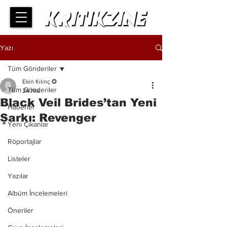
Yazı
Tüm Gönderiler
Ekin Kılınç ✪
Tüm Gönderiler
24 Nis
Black Veil Brides’tan Yeni
Haberler
Şarkı: Revenger
Yeni Çıkanlar
Röportajlar
Listeler
Yazılar
Albüm İncelemeleri
Öneriler