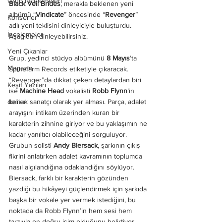
Grup İncelemeleri
Black Veil Brides
, merakla beklenen yeni 
albümü “
Vindicate
” öncesinde “
Revenger
” 
Konserler
adlı yeni teklisini dinleyiciyle buluşturdu. 
İncelemeler
Aşağıdan dinleyebilirsiniz. 
Yeni Çıkanlar
Grup, yedinci stüdyo albümünü 
8 Mayıs
’ta 
Magazin
Spinefarm Records etiketiyle çıkaracak. 
“Revenger”da dikkat çeken detaylardan biri 
Keşif Yazıları
ise 
Machine Head
 vokalisti
 Robb Flynn
’in 
konuk sanatçı olarak yer alması. Parça, adalet 
deliler
arayışını intikam üzerinden kuran bir 
karakterin zihnine giriyor ve bu yaklaşımın ne 
kadar yanıltıcı olabileceğini sorguluyor. 
Grubun solisti 
Andy Biersack
, şarkının çıkış 
fikrini anlatırken adalet kavramının toplumda 
nasıl algılandığına odaklandığını söylüyor. 
Biersack, farklı bir karakterin gözünden 
yazdığı bu hikâyeyi güçlendirmek için şarkıda 
başka bir vokale yer vermek istediğini, bu 
noktada da Robb Flynn’in hem sesi hem 
tarzıyla en doğru isim olduğunu belirtiyor. 