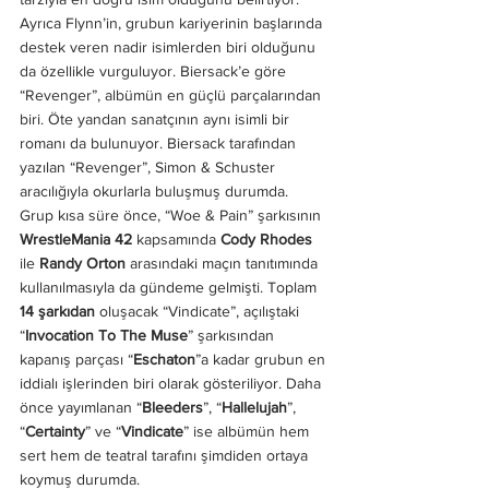
Ayrıca Flynn’in, grubun kariyerinin başlarında 
destek veren nadir isimlerden biri olduğunu 
da özellikle vurguluyor. Biersack’e göre 
“Revenger”, albümün en güçlü parçalarından 
biri. Öte yandan sanatçının aynı isimli bir 
romanı da bulunuyor. Biersack tarafından 
yazılan “Revenger”, Simon & Schuster 
aracılığıyla okurlarla buluşmuş durumda. 
Grup kısa süre önce, “Woe & Pain” şarkısının 
WrestleMania 42 
kapsamında 
Cody Rhodes
ile 
Randy Orton
 arasındaki maçın tanıtımında 
kullanılmasıyla da gündeme gelmişti. Toplam 
14 şarkıdan
 oluşacak “Vindicate”, açılıştaki 
“
Invocation To The Muse
” şarkısından 
kapanış parçası “
Eschaton
”a kadar grubun en 
iddialı işlerinden biri olarak gösteriliyor. Daha 
önce yayımlanan “
Bleeders
”, “
Hallelujah
”, 
“
Certainty
” ve “
Vindicate
” ise albümün hem 
sert hem de teatral tarafını şimdiden ortaya 
koymuş durumda.