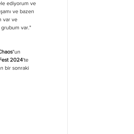
dele ediyorum ve 
aşamı ve bazen 
m var ve 
r grubum var." 
Chaos
"un 
Fest 2024
'te 
 bir sonraki 