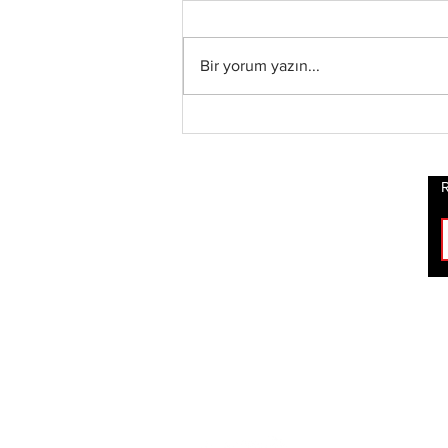
Bir yorum yazın...
Xandria’dan Yeni Albüm
ve Video: “Eclipse”
Yayında
R
ROCK
HABERLERİ
BİZİ TAKİP ET