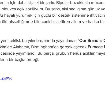
enim için daha kişisel bir şarkı. Bipolar bozuklukla müca
oldukça açık sözlüyüm. Bu şarkı, akıl sağlığının günlük y
. Bu hayatı yürümek için güçlü bir destek sistemine ihtiyacı
ölü hissettiğimde bile canlı hissettiren ailem ve harika bi
 yeni teklisi, bu yılın başlarında yayımlanan "
Our Brand Is 
 Ekim’de Alabama, Birmingham'da gerçekleşecek 
Furnace 
cesinde yayımlandı. Bu parça, grubun henüz açıklanmayan
rin bir başka örneği.
W_ps1Wc