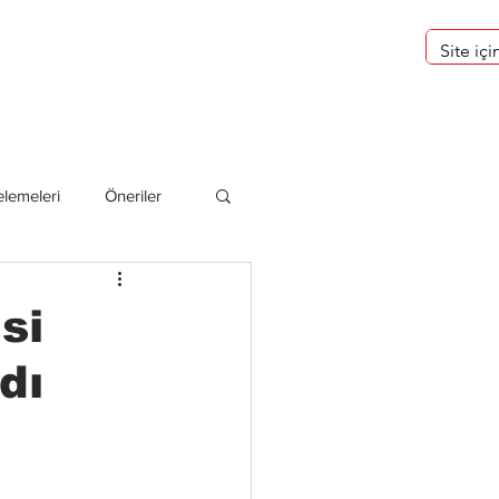
eri
Hakkımızda
lemeleri
Öneriler
deliler
si
dı