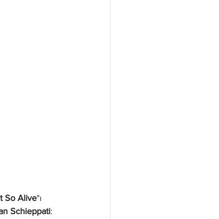
 So Alive
"ı 
an Schieppati
: 