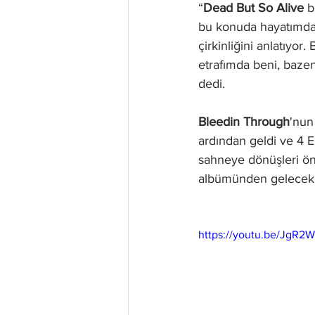
“
Dead But So Alive
 b
bu konuda hayatımda 
çirkinliğini anlatıyor
etrafımda beni, bazen 
dedi. 
Bleedin Through
'nun
ardından geldi ve 4
sahneye dönüşleri ön
albümünden gelecekle
https://youtu.be/JgR2