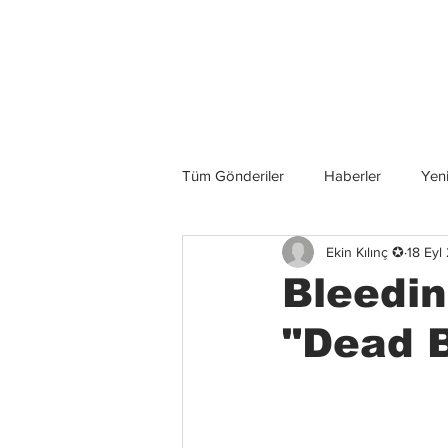
Son Haberler
Tüm Gönderiler
Haberler
Yeni
Ekin Kılınç ✪
18 Eyl
Grup İncelemeleri
Konserler
Bleedin
"Dead B