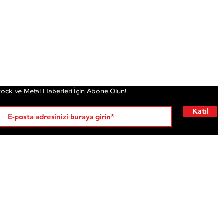
Tony Iommi'den Yeni
Mis
Solo Albüm: From The
Alb
Dark
Pla
Gel
ock ve Metal Haberleri İçin Abone Olun!
Katıl
RÖPORTAJLAR
LİSTELER
YENİ
AL
KRİ
ÇIKANLAR