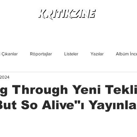
Yeni Çıkanlar
Röportajlar
Listeler
Albüm Kritikl
 Çıkanlar
Röportajlar
Listeler
Yazılar
Albüm İnce
 2024
İncelemeler
Yeni Çıkanlar
Magazin
Keşif Yazıları
g Through Yeni Tekli
ut So Alive"ı Yayınla