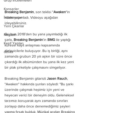
Grup İncelemeleri
Konserler
Breaking Benjamin
, son teklisi "
Awaken
"in 
İncelemeler
klibini yayımladı. Videoyu aşağıdan 
izleyebilirsiniz.
Yeni Çıkanlar
Grubun 2018’den bu yana yayımladığı ilk 
Magazin
şarkı, 
Breaking Benjamin
’in 
BMG
 ile yaptığı 
Keşif Yazıları
küresel kayıt anlaşması kapsamında 
dinleyicilerle buluşuyor. Bu iş birliği, aynı 
deliler
zamanda grubun 20 yılı aşkın bir süre önce 
çıkardığı ilk albümünden bu yana ilk kez yeni 
bir plak şirketiyle çalışmasını simgeliyor.
Breaking Benjamin gitaristi 
Jasen Rauch
, 
"Awaken" hakkında şunları söyledi: "Bu şarkı 
üzerinde çalışmak hepimiz için yeni ve 
heyecan verici bir deneyim oldu. Geleneksel 
tarzımızı koruyarak aynı zamanda sınırları 
zorlayıp daha önce denemediğimiz şeyleri 
yapma fırsatı bulduk. Müzikal açıdan Breaking 