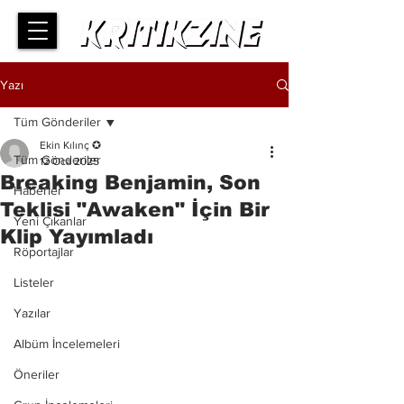
Yazı
Tüm Gönderiler
Ekin Kılınç ✪
Tüm Gönderiler
12 Oca 2025
Breaking Benjamin, Son
Haberler
Teklisi "Awaken" İçin Bir
Yeni Çıkanlar
Klip Yayımladı
Röportajlar
Listeler
Yazılar
Albüm İncelemeleri
Öneriler