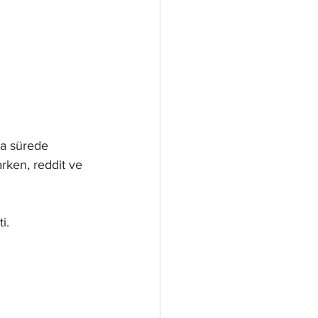
sa sürede 
rken, reddit ve 
i.