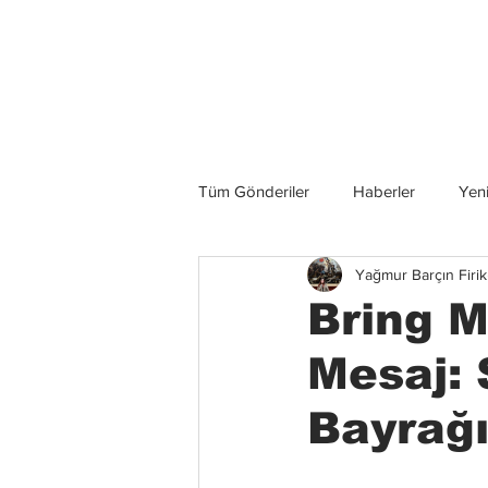
Son Haberler
Tüm Gönderiler
Haberler
Yeni
Yağmur Barçın Firik
Grup İncelemeleri
Konserler
Bring M
Mesaj: 
Bayrağı