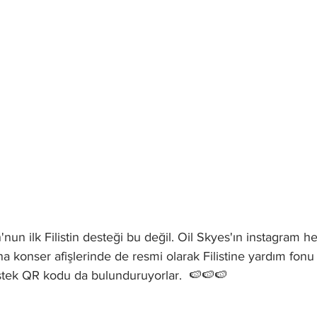
nun ilk Filistin desteği bu değil. Oil Skyes'ın instagram h
na konser afişlerinde de resmi olarak Filistine yardım fonu 
stek QR kodu da bulunduruyorlar.  🍉🍉🍉 