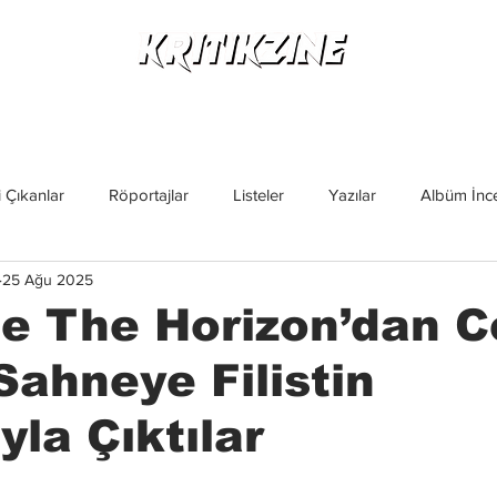
Yeni Çıkanlar
Röportajlar
Listeler
Albüm Kritikl
 Çıkanlar
Röportajlar
Listeler
Yazılar
Albüm İnce
25 Ağu 2025
İncelemeler
Yeni Çıkanlar
Magazin
Keşif Yazıları
e The Horizon’dan C
Sahneye Filistin
yla Çıktılar