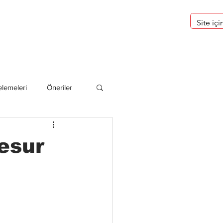
eri
Hakkımızda
lemeleri
Öneriler
deliler
esur