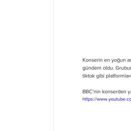
Konserin en yoğun an
gündem oldu. Grubun p
tiktok gibi platformla
BBC’nin konserden ya
https://www.youtube.c