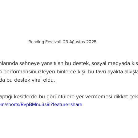
Reading Festivali- 23 Ağustos 2025 
larında sahneye yansıtılan bu destek, sosyal medyada kı
erformansını izleyen binlerce kişi, bu tavrı ayakta alkışla
rda bu destek viral oldu.
ptığı kesitlerde bu görüntülere yer vermemesi dikkat çekt
om/shorts/RvpBMnu3s8I?feature=share