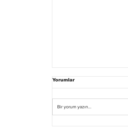
Yorumlar
Bir yorum yazın...
Xandria’dan Yeni Albüm