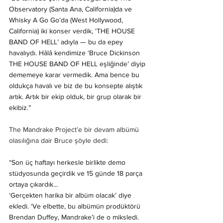
Observatory (Santa Ana, California)da ve 
Whisky A Go Go’da (West Hollywood, 
California) iki konser verdik, ‘THE HOUSE 
BAND OF HELL’ adıyla — bu da epey 
havalıydı. Hâlâ kendimize ‘Bruce Dickinson 
THE HOUSE BAND OF HELL eşliğinde’ diyip 
dememeye karar vermedik. Ama bence bu 
oldukça havalı ve biz de bu konsepte alıştık 
artık. Artık bir ekip olduk, bir grup olarak bir 
ekibiz.”
The Mandrake Project’e bir devam albümü 
olasılığına dair Bruce şöyle dedi:
“Son üç haftayı herkesle birlikte demo 
stüdyosunda geçirdik ve 15 günde 18 parça 
ortaya çıkardık…
‘Gerçekten harika bir albüm olacak’ diye 
ekledi. ‘Ve elbette, bu albümün prodüktörü 
Brendan Duffey, Mandrake’i de o miksledi. 