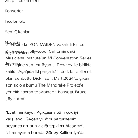
Grup İncelemeleri
Konserler
İncelemeler
Yeni Çıkanlar
Magazin
21 Nisan’da IRON MAIDEN vokalisti Bruce 
Dickinson, Hollywood, California’daki 
Keşif Yazıları
Musicians Institute’un MI Conversation Series 
deliler
etkinliğine sunucu Ryan J. Downey ile birlikte 
katıldı. Aşağıda iki parça hâlinde izlenebilecek 
olan sohbette Dickinson, Mart 2024’te çıkan 
son solo albümü The Mandrake Project’e 
yönelik hayran tepkisinden bahsetti. Bruce 
şöyle dedi:
“Evet, harikaydı. Açıkçası albüm çok iyi 
karşılandı. Geçen yıl Avrupa turnemiz 
boyunca grubun aldığı tepki muhteşemdi. 
Nisan ayında burada Güney Kaliforniya’da 