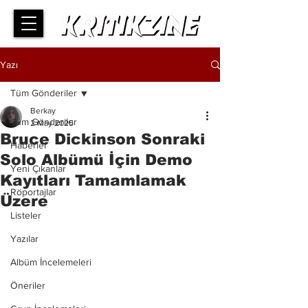
Yazı
Tüm Gönderiler
Berkay
Tüm Gönderiler
2 May 2025
Bruce Dickinson Sonraki
Haberler
Solo Albümü İçin Demo
Yeni Çıkanlar
Kayıtları Tamamlamak
Röportajlar
Üzere
Listeler
Yazılar
Albüm İncelemeleri
Öneriler