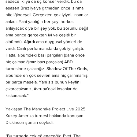
sadece iki ya da üç konser verdik, bu da 
esasen Brezilya’ya gitmeden önce ısınma 
niteliğindeydi. Gerçekten çok iyiydi. İnsanlar 
anladı. Yani yaptığın her şeyi herkes 
anlayacak diye bir şey yok, bu zorunlu değil 
ama bence gerçekten iyi ve çeşitli bir 
albümdü. Ağırdı ama duygusal yönleri de 
vardı. Canlı performansta da çok iyi çalıştı. 
Hatta, albümdeki bazı parçaları (daha önce 
hiç çalmadığımız bazı parçaları) ABD 
turnesinde çalacağız. Shadow Of The Gods, 
albümde en çok sevilen ama hiç çalınmamış 
bir parça mesela. Yani siz bunun keyfini 
çıkaracaksınız, Avrupa’daki insanlar da 
kıskanacak.”
Yaklaşan The Mandrake Project Live 2025 
Kuzey Amerika turnesi hakkında konuşan 
Dickinson şunları söyledi:
“Bu turnede çok eğleneceğiz. Evet, The 