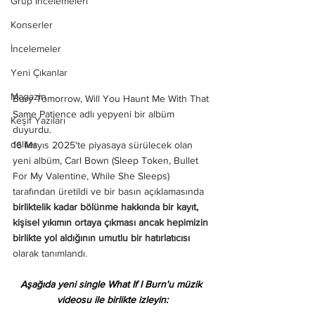
Grup İncelemeleri
Konserler
İncelemeler
Yeni Çıkanlar
Magazin
Bury Tomorrow, Will You Haunt Me With That 
Same Patience adlı yepyeni bir albüm 
Keşif Yazıları
duyurdu.
deliler
16 Mayıs 2025'te piyasaya sürülecek olan 
yeni albüm, Carl Bown (Sleep Token, Bullet 
For My Valentine, While She Sleeps) 
tarafından üretildi ve bir basın açıklamasında 
birliktelik kadar bölünme hakkında bir kayıt, 
kişisel yıkımın ortaya çıkması ancak hepimizin 
birlikte yol aldığının umutlu bir hatırlatıcısı
olarak tanımlandı.
Aşağıda yeni single What If I Burn'u müzik 
videosu ile birlikte izleyin: