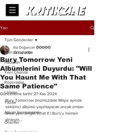
Yazı
Tüm Gönderiler
Alp Doğancan ✪✪✪✪✪
Tüm Gönderiler
23 Kas 2024
Bury Tomorrow Yeni
Haberler
Albümlerini Duyurdu: "Will
Yeni Çıkanlar
You Haunt Me With That
Röportajlar
Same Patience"
Listeler
Güncelleme tarihi:
27 Kas 2024
Bury Tomorrow önümüzdeki Mayıs ayında 
Yazılar
sekizinci albümü yayınlayacak ancak ondan 
Albüm İncelemeleri
önce yeni single What If I Burn'u hemen 
dinleyin...
Öneriler