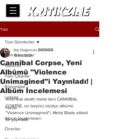
Yazı
Tüm Gönderiler
Alp Doğancan ✪✪✪✪✪
Tüm Gönderiler
16 Nis 2021
Cannibal Corpse, Yeni
Haberler
Albümü "Violence
Yeni Çıkanlar
Unimagined"i Yayınladı! |
Röportajlar
Albüm İncelemesi
Listeler
Amerikalı death metal devi CANNIBAL 
CORPSE, on beşinci stüdyo albümü 
Yazılar
"Violence Unimagined"i, Metal Blade etiketi 
Albüm İncelemeleri
ile yayınladı.
Öneriler