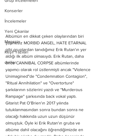
Grup İncelemeleri
Konserler
İncelemeler
Yeni Çıkanlar
Albümün en dikkat çeken olaylarından biri 
Magazin
şüphesiz MORBID ANGEL, HATE ETARNAL 
gibi gruplardan tanıdığımız Erik Rutan'ın yer 
Keşif Yazıları
aldığı ilk albüm olmasıydı. Erik Rutan, daha 
deliler
önce CANNIBAL CORPSE albümlerinde 
yapımcı olarak rol üstlenmişti ancak "Violence 
Unimagined"de "Condemnation Contagion", 
"Ritual Annihilation" ve "Overtorture" 
şarkılarının sözlerini yazdı ve "Murderous 
Rampage" şarkısında back vokal yaptı. 
Gitarist Pat O'Brien'ın 2017 yılında 
tutuklanmasından sonra bundan sonra ne 
olacağı hakkında uzun uzun düşünür 
olmuştuk. Öyle ki Erik Rutan'ın gruba ve 
albüme dahil olacağını öğrendiğimizde en 