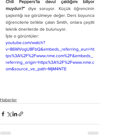
Chili Peppers’ta davul çaldığımı biliyor 
muydun?”
 diye soruyor. Küçük öğrencinin 
şaşkınlığı ise görülmeye değer. Ders boyunca 
öğrencilerle birlikte çalan Smith, onlara çeşitli 
teknik önerilerde de bulunuyor.
İşte o görüntüler:
youtube.com/watch?
v=86WVogU8FbQ&embeds_referring_euri=ht
tps%3A%2F%2Fwww.nme.com%2F&embeds_
referring_origin=https%3A%2F%2Fwww.nme.c
om&source_ve_path=MjM4NTE
Haberler