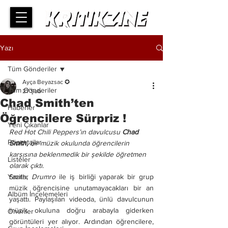
Yazı
Tüm Gönderiler
Ayça Beyazsac ✪
Tüm Gönderiler
27 Şub
Chad Smith’ten
Haberler
Öğrencilere Sürpriz !
Yeni Çıkanlar
Red Hot Chili Peppers’ın davulcusu 
Chad 
Röportajlar
Smith,
 bir müzik okulunda öğrencilerin 
karşısına beklenmedik bir şekilde öğretmen 
Listeler
olarak çıktı.
Yazılar
Smith, 
Drumro
 ile iş birliği yaparak bir grup 
müzik öğrencisine unutamayacakları bir an 
Albüm İncelemeleri
yaşattı. Paylaşılan videoda, ünlü davulcunun 
müzik okuluna doğru arabayla giderken 
Öneriler
görüntüleri yer alıyor. Ardından öğrencilere, 