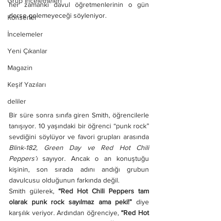
Grup İncelemeleri
her zamanki davul öğretmenlerinin o gün 
derse gelemeyeceği söyleniyor.
Konserler
İncelemeler
Yeni Çıkanlar
Magazin
Keşif Yazıları
deliler
Bir süre sonra sınıfa giren Smith, öğrencilerle 
tanışıyor. 10 yaşındaki bir öğrenci “punk rock” 
sevdiğini söylüyor ve favori grupları arasında 
Blink-182, Green Day ve Red Hot Chili 
Peppers’ı 
sayıyor. Ancak o an konuştuğu 
kişinin, son sırada adını andığı grubun 
davulcusu olduğunun farkında değil.
Smith gülerek, 
“Red Hot Chili Peppers tam 
olarak punk rock sayılmaz ama peki!”
 diye 
karşılık veriyor. Ardından öğrenciye, 
“Red Hot 