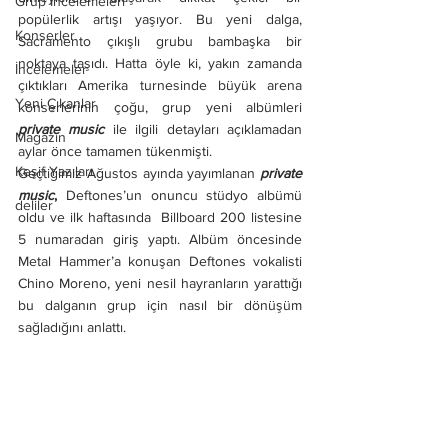
Grup İncelemeleri
popülerlik artışı yaşıyor. Bu yeni dalga, 
Konserler
Sacramento çıkışlı grubu bambaşka bir 
noktaya taşıdı. Hatta öyle ki, yakın zamanda 
İncelemeler
çıktıkları Amerika turnesinde büyük arena 
Yeni Çıkanlar
konserlerinin çoğu, grup yeni albümleri 
private music
 ile ilgili detayları açıklamadan 
Magazin
aylar önce tamamen tükenmişti.
Keşif Yazıları
Geçtiğimiz Ağustos ayında yayımlanan 
private 
music
,
 Deftones’un onuncu stüdyo albümü 
deliler
oldu ve ilk haftasında  Billboard 200 listesine 
5 numaradan giriş yaptı. Albüm öncesinde 
Metal Hammer’a konuşan Deftones vokalisti 
Chino Moreno, yeni nesil hayranların yarattığı 
bu dalganın grup için nasıl bir dönüşüm 
sağladığını anlattı.