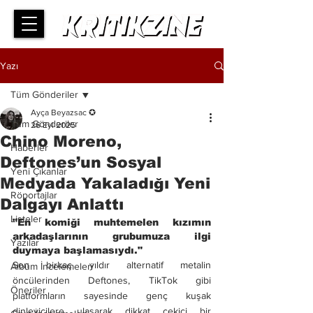
Yazı
Tüm Gönderiler
Ayça Beyazsac ✪
Tüm Gönderiler
26 Eyl 2025
Chino Moreno,
Haberler
Deftones’un Sosyal
Yeni Çıkanlar
Medyada Yakaladığı Yeni
Röportajlar
Dalgayı Anlattı
Listeler
"En komiği muhtemelen kızımın 
arkadaşlarının grubumuza ilgi 
Yazılar
duymaya başlamasıydı."
Son birkaç yıldır alternatif metalin 
Albüm İncelemeleri
öncülerinden Deftones, TikTok gibi 
Öneriler
platformların sayesinde genç kuşak 
dinleyicilere ulaşarak dikkat çekici bir 