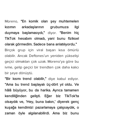
Moreno, 
“En komik olan şey muhtemelen 
kızımın arkadaşlarının grubumuza ilgi 
duymaya başlamasıydı,”
 diyor. 
“Benim hiç 
TikTok hesabım olmadı, yani bunu fiziksel 
olarak görmedim. Sadece bana anlatılıyordu.”
Birçok grup için viral başarı kısa ömürlü 
olabilir. Ancak Deftones’un yeniden yükselişi 
geçici olmaktan çok uzak. Moreno’ya göre bu 
ivme, gelip geçici bir trendten çok daha kalıcı 
bir şeye dönüştü.
“Bir kısmı trend olabilir,”
 diye kabul ediyor. 
“Ama bu trend başlayalı üç-dört yıl oldu. Ve 
hâlâ büyüyor, bu da harika. Ayrıca tamamen 
kendiliğinden gelişti. Eğer biz TikTok’ta 
olsaydık ve, ‘Hey, buna bakın,’ diyerek genç 
kuşağa kendimizi pazarlamaya çalışsaydık, o 
zaman öyle algılanabilirdi. Ama biz bunu 