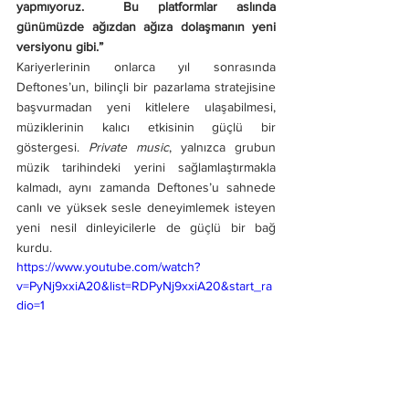
yapmıyoruz.  Bu platformlar aslında 
günümüzde ağızdan ağıza dolaşmanın yeni 
versiyonu gibi.”
Kariyerlerinin onlarca yıl sonrasında 
Deftones’un, bilinçli bir pazarlama stratejisine 
başvurmadan yeni kitlelere ulaşabilmesi, 
müziklerinin kalıcı etkisinin güçlü bir 
göstergesi. 
Private music
, yalnızca grubun 
müzik tarihindeki yerini sağlamlaştırmakla 
kalmadı, aynı zamanda Deftones’u sahnede 
canlı ve yüksek sesle deneyimlemek isteyen 
yeni nesil dinleyicilerle de güçlü bir bağ 
kurdu.
https://www.youtube.com/watch?
v=PyNj9xxiA20&list=RDPyNj9xxiA20&start_ra
dio=1