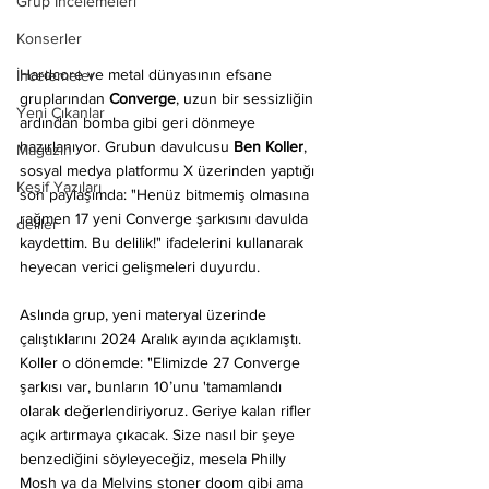
Grup İncelemeleri
Konserler
Hardcore ve metal dünyasının efsane 
İncelemeler
gruplarından 
Converge
, uzun bir sessizliğin 
Yeni Çıkanlar
ardından bomba gibi geri dönmeye 
hazırlanıyor. Grubun davulcusu 
Ben Koller
, 
Magazin
sosyal medya platformu X üzerinden yaptığı 
Keşif Yazıları
son paylaşımda: "Henüz bitmemiş olmasına 
rağmen 17 yeni Converge şarkısını davulda 
deliler
kaydettim. Bu delilik!" ifadelerini kullanarak 
heyecan verici gelişmeleri duyurdu.
Aslında grup, yeni materyal üzerinde 
çalıştıklarını 2024 Aralık ayında açıklamıştı. 
Koller o dönemde: "Elimizde 27 Converge 
şarkısı var, bunların 10’unu 'tamamlandı 
olarak değerlendiriyoruz. Geriye kalan rifler 
açık artırmaya çıkacak. Size nasıl bir şeye 
benzediğini söyleyeceğiz, mesela Philly 
Mosh ya da Melvins stoner doom gibi ama 