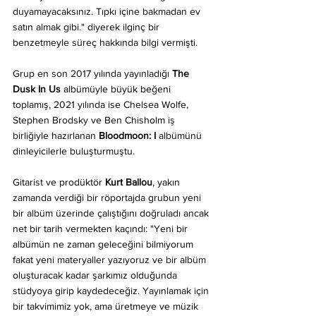
duyamayacaksınız. Tıpkı içine bakmadan ev 
satın almak gibi." diyerek ilginç bir 
benzetmeyle süreç hakkında bilgi vermişti.
Grup en son 2017 yılında yayınladığı 
The 
Dusk In Us
 albümüyle büyük beğeni 
toplamış, 2021 yılında ise Chelsea Wolfe, 
Stephen Brodsky ve Ben Chisholm iş 
birliğiyle hazırlanan 
Bloodmoon: I
 albümünü 
dinleyicilerle buluşturmuştu.
Gitarist ve prodüktör 
Kurt Ballou
, yakın 
zamanda verdiği bir röportajda grubun yeni 
bir albüm üzerinde çalıştığını doğruladı ancak 
net bir tarih vermekten kaçındı: "Yeni bir 
albümün ne zaman geleceğini bilmiyorum 
fakat yeni materyaller yazıyoruz ve bir albüm 
oluşturacak kadar şarkımız olduğunda 
stüdyoya girip kaydedeceğiz. Yayınlamak için 
bir takvimimiz yok, ama üretmeye ve müzik 