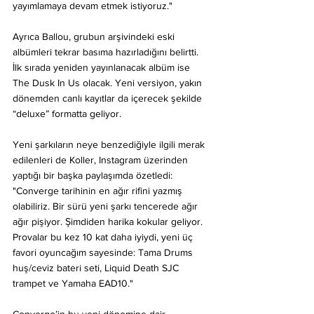
yayımlamaya devam etmek istiyoruz."
Ayrıca Ballou, grubun arşivindeki eski 
albümleri tekrar basıma hazırladığını belirtti. 
İlk sırada yeniden yayınlanacak albüm ise 
The Dusk In Us olacak. Yeni versiyon, yakın 
dönemden canlı kayıtlar da içerecek şekilde 
“deluxe” formatta geliyor.
Yeni şarkıların neye benzediğiyle ilgili merak 
edilenleri de Koller, Instagram üzerinden 
yaptığı bir başka paylaşımda özetledi: 
"Converge tarihinin en ağır rifini yazmış 
olabiliriz. Bir sürü yeni şarkı tencerede ağır 
ağır pişiyor. Şimdiden harika kokular geliyor. 
Provalar bu kez 10 kat daha iyiydi, yeni üç 
favori oyuncağım sayesinde: Tama Drums 
huş/ceviz bateri seti, Liquid Death SJC 
trampet ve Yamaha EAD10."