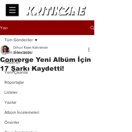
Yazı
Tüm Gönderiler
Orhun Kaan Kahraman
Tüm Gönderiler
21 Nis 2025
Converge Yeni Albüm İçin
Haberler
17 Şarkı Kaydetti!
Yeni Çıkanlar
Röportajlar
Listeler
Yazılar
Albüm İncelemeleri
Öneriler