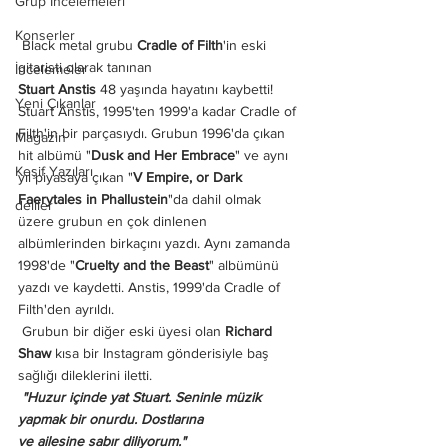
Grup İncelemeleri
Konserler
 Black metal grubu 
Cradle of Filth
'in eski 
gitaristi olarak tanınan
İncelemeler
Stuart Anstis
 48 yaşında hayatını kaybetti! 
Yeni Çıkanlar
Stuart Anstis, 1995'ten 1999'a kadar Cradle of 
Filth'in bir parçasıydı. Grubun 1996'da çıkan 
Magazin
hit albümü "
Dusk and Her Embrace
" ve aynı 
Keşif Yazıları
yıl piyasaya çıkan "
V Empire, or Dark 
Faerytales in Phallustein
"da dahil olmak 
deliler
üzere grubun en çok dinlenen 
albümlerinden birkaçını yazdı. Aynı zamanda 
1998'de "
Cruelty and the Beast
" albümünü 
yazdı ve kaydetti. Anstis, 1999'da Cradle of 
Filth'den ayrıldı. 
 Grubun bir diğer eski üyesi olan 
Richard 
Shaw
 kısa bir Instagram gönderisiyle baş 
sağlığı dileklerini iletti.
 "Huzur içinde yat Stuart. Seninle müzik 
yapmak bir onurdu. Dostlarına
ve ailesine sabır diliyorum."