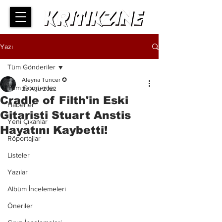
Yazı
Tüm Gönderiler
Aleyna Tuncer ✪
Tüm Gönderiler
23 Ağu 2022
Cradle of Filth'in Eski
Haberler
Gitaristi Stuart Anstis
Yeni Çıkanlar
Hayatını Kaybetti!
Röportajlar
Listeler
Yazılar
Albüm İncelemeleri
Öneriler