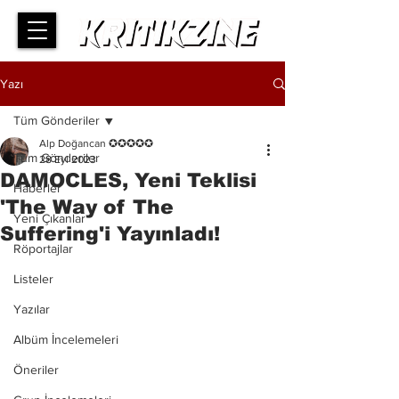
Yazı
Tüm Gönderiler
Alp Doğancan ✪✪✪✪✪
Tüm Gönderiler
28 Eyl 2023
DAMOCLES, Yeni Teklisi
Haberler
'The Way of The
Yeni Çıkanlar
Suffering'i Yayınladı!
Röportajlar
Listeler
Yazılar
Albüm İncelemeleri
Öneriler