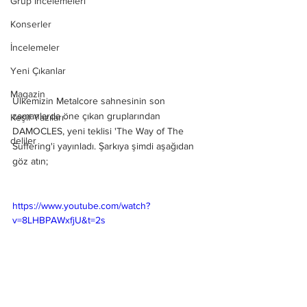
Grup İncelemeleri
Konserler
İncelemeler
Yeni Çıkanlar
Magazin
Ülkemizin Metalcore sahnesinin son 
zamanlarda öne çıkan gruplarından 
Keşif Yazıları
DAMOCLES, yeni teklisi 'The Way of The 
deliler
Suffering'i yayınladı. Şarkıya şimdi aşağıdan 
göz atın;
https://www.youtube.com/watch?
v=8LHBPAWxfjU&t=2s