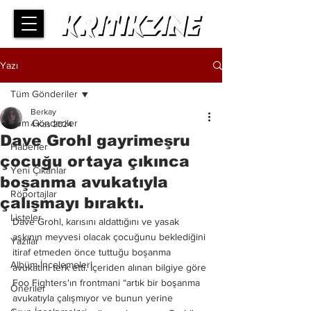
Yazı
Tüm Gönderiler
Berkay
Tüm Gönderiler
4 Kas 2024
Dave Grohl gayrimeşru
Haberler
çocuğu ortaya çıkınca
Yeni Çıkanlar
boşanma avukatıyla
Röportajlar
çalışmayı bıraktı.
Listeler
Dave Grohl, karısını aldattığını ve yasak 
aşkının meyvesi olacak çocuğunu beklediğini 
Yazılar
itiraf etmeden önce tuttuğu boşanma 
Albüm İncelemeleri
avukatını terk etti. İçeriden alınan bilgiye göre 
Foo Fighters'ın frontmani “artık bir boşanma 
Öneriler
avukatıyla çalışmıyor ve bunun yerine 