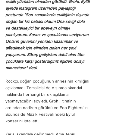
evlilik yüzükleri olmadan görüldü. Grohl, Eylül 
ayında Instagram üzerinden paylaştığı 
postunda ”Son zamanlarda evliliğimin dışında 
doğan bir kız babası oldum.Ona sevgi dolu 
ve destekleyici bir ebeveyn olmayı 
planlıyorum. Karımı ve çocuklarımı seviyorum. 
Onların güvenini yeniden kazanmak ve 
affedilmek için elimden gelen her şeyi 
yapıyorum. Süreç gelişirken dahil olan tüm 
çocuklara karşı gösterdiğiniz ilgiden dolayı 
minnettarız" dedi.
Rockçı, doğan çocuğunun annesinin kimliğini 
açıklamadı. Temsilcisi de o sırada skandal 
hakkında herhangi bir ek açıklama 
yapmayacağını söyledi. Grohl, itirafının 
ardından nadiren görüldü ve Foo Fighters'ın 
Soundside Müzik Festivali'ndeki Eylül 
konserini iptal etti.
Karısı skandala değinmedi. Ama, tenis 