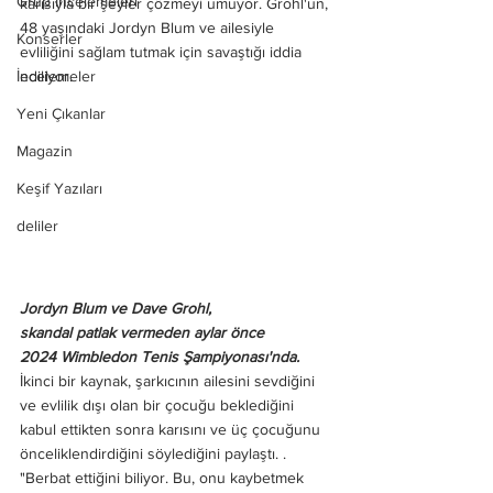
Grup İncelemeleri
karısıyla bir şeyler çözmeyi umuyor. Grohl'un, 
48 yaşındaki Jordyn Blum ve ailesiyle 
Konserler
evliliğini sağlam tutmak için savaştığı iddia 
İncelemeler
ediliyor.
Yeni Çıkanlar
Magazin
Keşif Yazıları
deliler
Jordyn Blum ve Dave Grohl, 
skandal patlak vermeden aylar önce 
2024 Wimbledon Tenis Şampiyonası'nda.
İkinci bir kaynak, şarkıcının ailesini sevdiğini 
ve evlilik dışı olan bir çocuğu beklediğini 
kabul ettikten sonra karısını ve üç çocuğunu 
önceliklendirdiğini söylediğini paylaştı. .
"Berbat ettiğini biliyor. Bu, onu kaybetmek 