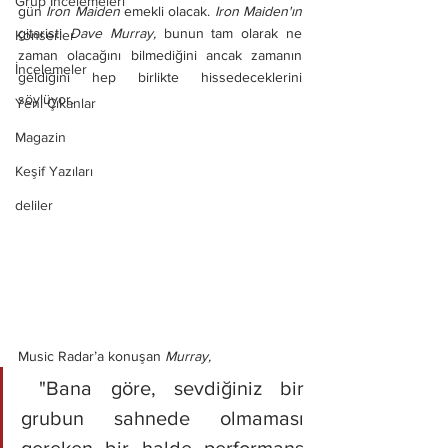
Grup İncelemeleri
gün 
Iron Maiden
 emekli olacak.
 Iron Maiden'ın
gitaristi 
Dave Murray,
 bunun tam olarak ne 
Konserler
zaman olacağını bilmediğini ancak zamanın 
İncelemeler
geldiğini hep birlikte hissedeceklerini 
söylüyor.
Yeni Çıkanlar
Magazin
Keşif Yazıları
deliler
Music Radar’a konuşan 
Murray,
 "Bana göre, sevdiğiniz bir 
grubun sahnede olmaması 