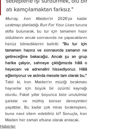
sebeplerle işi sürdürmek, ölü bir 
atı kamçılamaktan farksız."
Murray, Iron Maiden'ın
 2026'ya kadar 
uzatmayı planladığı 
Run For Your Lives
 turuna 
atıfta bulunarak, bu tur için tamamen hazır 
olduklarını ancak sonrasında ne yapacaklarını 
henüz bilmediklerini belirtti: 
"Bu tur için 
tamamen hazırız ve sonrasında zamanın ne 
getireceğine bakacağız. Ancak şu an grup 
harika çalıyor, sahneye çıktığımızda hâlâ o 
heyecanı ve adrenalini hissediyoruz. Hâlâ 
eğleniyoruz ve aslında mesele tam olarak bu."
Tabii ki, Iron Maiden'ın müziği bırakması 
hayranlar için büyük bir üzüntü kaynağı 
olurdu. Fakat yıllar boyunca bize unutulmaz 
şarkılar ve müthiş konser deneyimleri 
yaşattılar. Bu kadar çok miras bırakmışken, 
buna nasıl sitem edebiliriz ki? Sonuçta, Iron 
Maiden her zaman efsane olarak anılacak.
Haberler