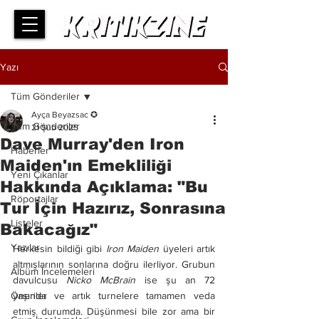
Yazı
Tüm Gönderiler
Ayça Beyazsac ✪
Tüm Gönderiler
21 Şub 2025
Dave Murray'den Iron
Haberler
Maiden'ın Emekliliği
Yeni Çıkanlar
Hakkında Açıklama: "Bu
Röportajlar
Tur İçin Hazırız, Sonrasına
Listeler
Bakacağız"
Yazılar
Herkesin bildiği gibi 
Iron Maiden
 üyeleri artık 
altmışlarının sonlarına doğru ilerliyor. Grubun 
Albüm İncelemeleri
davulcusu 
Nicko McBrain
 ise şu an 72 
Öneriler
yaşında ve artık turnelere tamamen veda 
etmiş durumda. Düşünmesi bile zor ama bir 