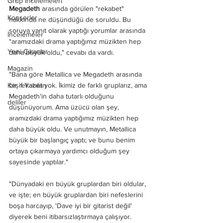
Grup İncelemeleri
Megadeth
 arasında görülen "rekabet" 
Konserler
hakkında ne düşündüğü de soruldu. Bu 
soruya yanıt olarak yaptığı yorumlar arasında 
İncelemeler
"aramızdaki drama yaptığımız müzikten hep 
Yeni Çıkanlar
daha büyük oldu," cevabı da vardı.
Magazin
"Bana göre Metallica ve Megadeth arasında 
Keşif Yazıları
bir rekabet yok. İkimiz de farklı gruplarız, ama 
Megadeth'in daha tutarlı olduğunu 
deliler
düşünüyorum. Ama üzücü olan şey, 
aramızdaki drama yaptığımız müzikten hep 
daha büyük oldu. Ve unutmayın, Metallica 
büyük bir başlangıç yaptı; ve bunu benim 
ortaya çıkarmaya yardımcı olduğum şey 
sayesinde yaptılar."
"Dünyadaki en büyük gruplardan biri oldular, 
ve işte; en büyük gruplardan biri nefeslerini 
boşa harcayıp, 'Dave iyi bir gitarist değil' 
diyerek beni itibarsızlaştırmaya çalışıyor. 