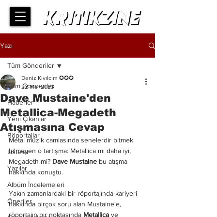
Yazı
Tüm Gönderiler
Deniz Kıvılcım ✪✪✪
Tüm Gönderiler
22 Mar 2023
Dave Mustaine'den
Haberler
Metallica-Megadeth
Yeni Çıkanlar
Atışmasına Cevap
Röportajlar
Metal müzik camiasında senelerdir bitmek 
bilmeyen o tartışma: Metallica mı daha iyi, 
Listeler
Megadeth mi? 
Dave Mustaine
 bu atışma 
Yazılar
hakkında konuştu.
Albüm İncelemeleri
Yakın zamanlardaki bir röportajında kariyeri 
Öneriler
hakkında birçok soru alan Mustaine'e, 
röportajın bir noktasında 
Metallica 
ve 