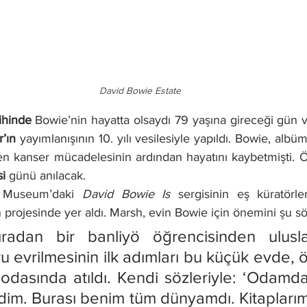
David Bowie Estate
ihinde
 Bowie’nin hayatta olsaydı 79 yaşına gireceği gün 
r’ın
 yayımlanışının 10. yılı vesilesiyle yapıldı. Bowie, albüm
en kanser mücadelesinin ardından hayatını kaybetmişti. Öl
i
 günü anılacak.
t Museum’daki 
David Bowie Is
 sergisinin eş küratörle
 projesinde yer aldı. Marsh, evin Bowie için önemini şu söz
ıradan bir banliyö öğrencisinden uluslar
ru evrilmesinin ilk adımları bu küçük evde, öz
 odasında atıldı. Kendi sözleriyle: ‘Odamda
dim. Burası benim tüm dünyamdı. Kitaplarım