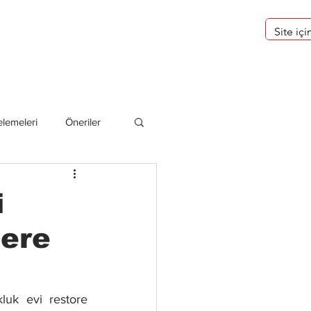
eri
Hakkımızda
lemeleri
Öneriler
deliler
i
lere
luk evi restore 