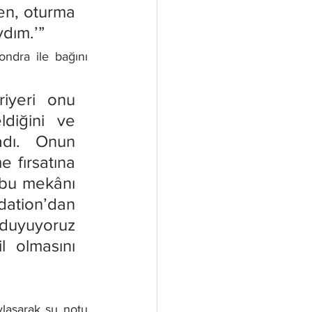
n, oturma 
dım.’”
ndra ile bağını 
iyeri onu 
iğini ve 
dı. Onun 
 fırsatına 
 bu mekânı 
ation’dan 
 duyuyoruz 
 olmasını 
aylaşarak şu notu 