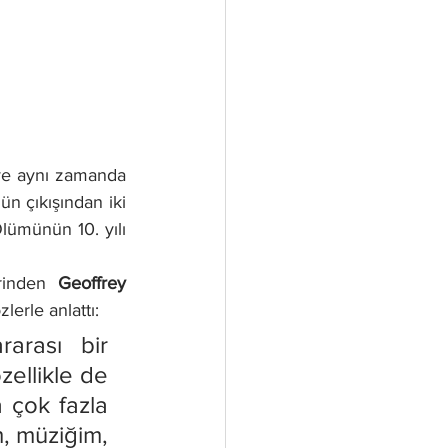
ve aynı zamanda 
ün çıkışından iki 
ümünün 10. yılı 
rinden 
Geoffrey 
lerle anlattı:
arası bir 
ellikle de 
 çok fazla 
, müziğim, 