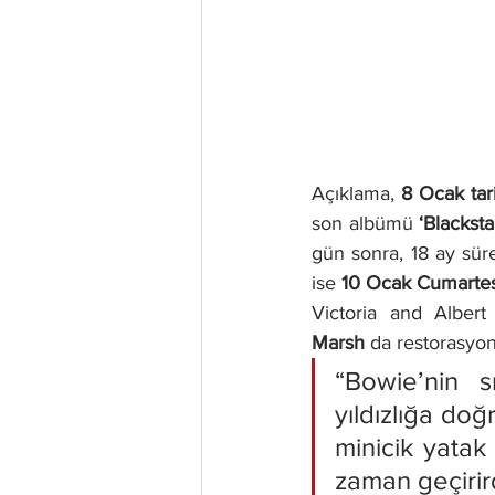
Açıklama, 
8 Ocak tar
son albümü 
‘Blacksta
gün sonra, 18 ay sür
ise 
10 Ocak Cumartes
Victoria and Alber
Marsh
 da restorasyon
“Bowie’nin s
yıldızlığa doğ
minicik yatak
zaman geçirir