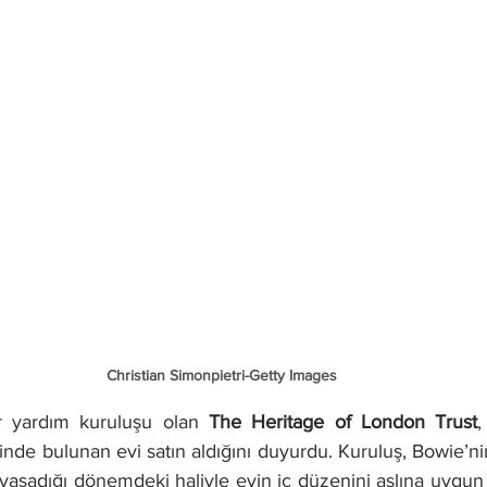
Christian Simonpietri-Getty Images
r yardım kuruluşu olan 
The Heritage of London Trust
,
inde bulunan evi satın aldığını duyurdu. Kuruluş, Bowie’nin 
yaşadığı dönemdeki haliyle evin iç düzenini aslına uygun