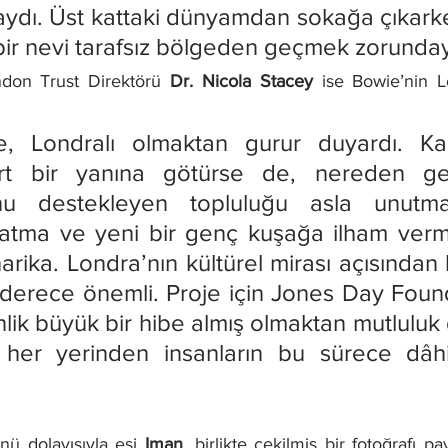
ydı. Üst kattaki dünyamdan sokağa çıkarke
ir nevi tarafsız bölgeden geçmek zorunday
don Trust Direktörü 
Dr. Nicola Stacey
 ise Bowie’nin Lo
, Londralı olmaktan gurur duyardı. Kar
rt bir yanına götürse de, nereden geld
u destekleyen topluluğu asla unutma
latma ve yeni bir genç kuşağa ilham verme
arika. Londra’nın kültürel mirası açısından
erece önemli. Proje için Jones Day Found
nlik büyük bir hibe almış olmaktan mutluluk
her yerinden insanların bu sürece dâhil
ü dolayısıyla eşi 
Iman
, birlikte çekilmiş bir fotoğrafı p