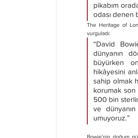
pikabım orada
odası denen b
The Heritage of Lon
vurguladı:
“David Bowie
dünyanın dö
büyürken on
hikâyesini an
sahip olmak h
korumak son d
500 bin sterli
ve dünyanın 
umuyoruz.”
Bowie’nin doğum gün