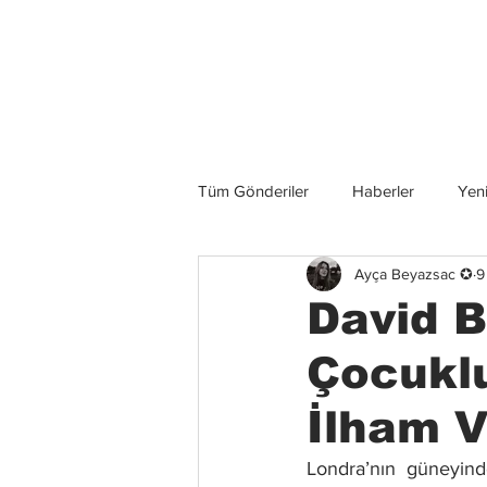
Son Haberler
Tüm Gönderiler
Haberler
Yeni
Ayça Beyazsac ✪
9
Grup İncelemeleri
Konserler
David B
Çocuklu
İlham 
Londra’nın güneyind