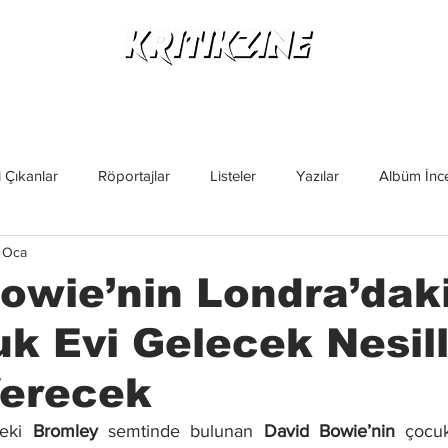
Yeni Çıkanlar
Röportajlar
Listeler
Albüm Kritikl
 Çıkanlar
Röportajlar
Listeler
Yazılar
Albüm İnce
 Oca
İncelemeler
Yeni Çıkanlar
Magazin
Keşif Yazıları
owie’nin Londra’dak
k Evi Gelecek Nesil
Verecek
eki 
Bromley
 semtinde bulunan 
David Bowie’nin
 çocuk