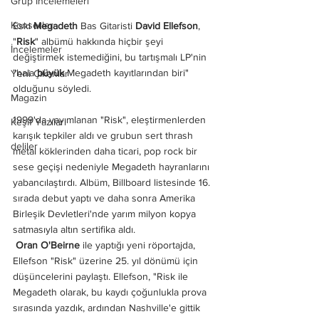
Grup İncelemeleri
Konserler
Eski 
Megadeth
 Bas Gitaristi 
David Ellefson
, 
"
Risk
" albümü hakkında hiçbir şeyi 
İncelemeler
değiştirmek istemediğini, bu tartışmalı LP'nin 
"hala 
büyük
 Megadeth kayıtlarından biri" 
Yeni Çıkanlar
olduğunu söyledi.
Magazin
1999'da yayımlanan "Risk", eleştirmenlerden 
Keşif Yazıları
karışık tepkiler aldı ve grubun sert thrash 
deliler
metal köklerinden daha ticari, pop rock bir 
sese geçişi nedeniyle Megadeth hayranlarını 
yabancılaştırdı. Albüm, Billboard listesinde 16. 
sırada debut yaptı ve daha sonra Amerika 
Birleşik Devletleri'nde yarım milyon kopya 
satmasıyla altın sertifika aldı.
 Oran O'Beirne
 ile yaptığı yeni röportajda, 
Ellefson "Risk" üzerine 25. yıl dönümü için 
düşüncelerini paylaştı. Ellefson, "Risk ile 
Megadeth olarak, bu kaydı çoğunlukla prova 
sırasında yazdık, ardından Nashville'e gittik 