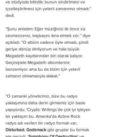
ve stüdyoda bitirdik; bunun sindirilmesi ve 
içselleştirilmesi için yeterli zamanımız olmadı." 
dedi.
"Şunu anladım: Eğer müziğinizi ilk önce siz 
sevmezseniz, başkasını ikna etmek zor.” diye 
açıkladı. "O albüm sadece öyle olmadı, şimdi 
geriye dönüp dinliyorum ve hala büyük 
Megadeth kayıtlarından biri olarak kalıyor. 
Geçmişteki Megadeth albümlerine 
benzemiyor ama bu da bizim için yeterli 
zamanın olmamasıyla alakalı."
"O zamanki yöneticimiz, bize bu radyo 
yaklaşımına daha derin girmemiz için baskı 
yapıyordu; 'Cryptic Writings'de çok iyi işleyen 
bir yaklaşım bu. Amerika'da Active Rock 
radyo adı verilen bir radyo formatı var;
Disturbed
, 
Godsmack
 gibi gruplar bu formatı 
ele geçirdi. '
Symphony Of Destruction
' ve 