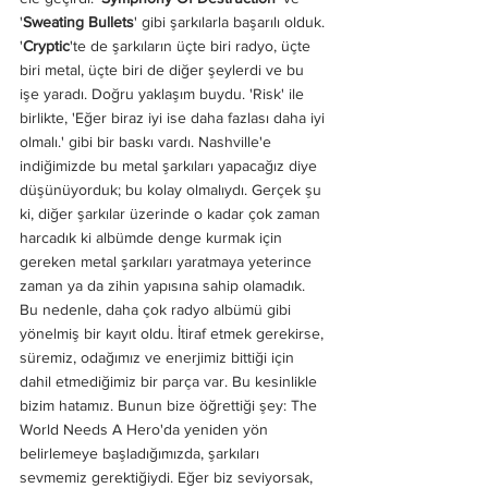
'
Sweating Bullets
' gibi şarkılarla başarılı olduk. 
'
Cryptic
'te de şarkıların üçte biri radyo, üçte 
biri metal, üçte biri de diğer şeylerdi ve bu 
işe yaradı. Doğru yaklaşım buydu. 'Risk' ile 
birlikte, 'Eğer biraz iyi ise daha fazlası daha iyi 
olmalı.' gibi bir baskı vardı. Nashville'e 
indiğimizde bu metal şarkıları yapacağız diye 
düşünüyorduk; bu kolay olmalıydı. Gerçek şu 
ki, diğer şarkılar üzerinde o kadar çok zaman 
harcadık ki albümde denge kurmak için 
gereken metal şarkıları yaratmaya yeterince 
zaman ya da zihin yapısına sahip olamadık. 
Bu nedenle, daha çok radyo albümü gibi 
yönelmiş bir kayıt oldu. İtiraf etmek gerekirse, 
süremiz, odağımız ve enerjimiz bittiği için 
dahil etmediğimiz bir parça var. Bu kesinlikle 
bizim hatamız. Bunun bize öğrettiği şey: The 
World Needs A Hero'da yeniden yön 
belirlemeye başladığımızda, şarkıları 
sevmemiz gerektiğiydi. Eğer biz seviyorsak, 