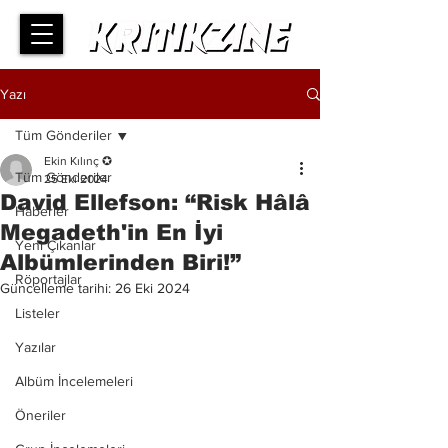
Yazı
Tüm Gönderiler
Ekin Kılınç ✪
Tüm Gönderiler
25 Eki 2024
David Ellefson: “Risk Hâlâ
Haberler
Megadeth'in En İyi
Yeni Çıkanlar
Albümlerinden Biri!”
Röportajlar
Güncelleme tarihi:
26 Eki 2024
Listeler
Yazılar
Albüm İncelemeleri
Öneriler