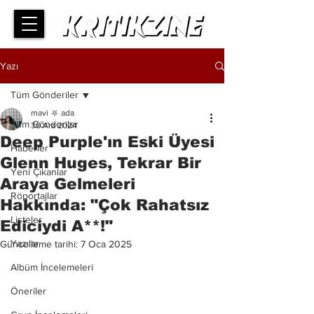
Yazı
Tüm Gönderiler
mavi ⛧ ada
Tüm Gönderiler
30 Ara 2024
Deep Purple'ın Eski Üyesi
Haberler
Glenn Huges, Tekrar Bir
Yeni Çıkanlar
Araya Gelmeleri
Röportajlar
Hakkında: "Çok Rahatsız
Listeler
Ediciydi A**!"
Yazılar
Güncelleme tarihi:
7 Oca 2025
Albüm İncelemeleri
Öneriler