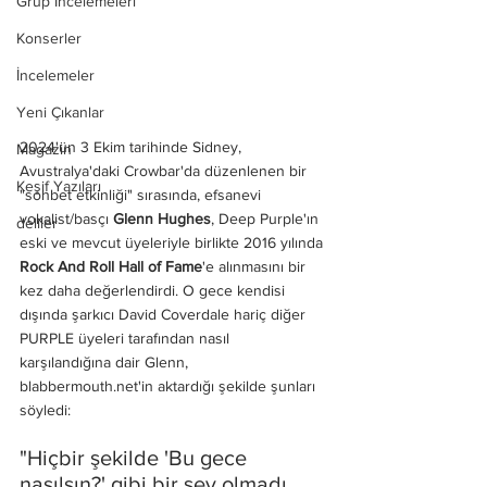
Grup İncelemeleri
Konserler
İncelemeler
Yeni Çıkanlar
2024'ün 3 Ekim tarihinde Sidney, 
Magazin
Avustralya'daki Crowbar'da düzenlenen bir 
Keşif Yazıları
"sohbet etkinliği" sırasında, efsanevi 
vokalist/basçı
 Glenn Hughes
, Deep Purple'ın 
deliler
eski ve mevcut üyeleriyle birlikte 2016 yılında 
Rock And Roll Hall of Fame
'e alınmasını bir 
kez daha değerlendirdi. O gece kendisi 
dışında şarkıcı David Coverdale hariç diğer 
PURPLE üyeleri tarafından nasıl 
karşılandığına dair Glenn, 
blabbermouth.net'in aktardığı şekilde şunları 
söyledi:
"Hiçbir şekilde 'Bu gece 
nasılsın?' gibi bir şey olmadı. 