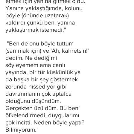
etmek için yanına gitmek oldu. 
Yanına yaklaştığımda, kolunu 
böyle (önünde uzatarak) 
kaldırdı çünkü beni yanına 
yaklaştırmak istemedi."
 "Ben de onu böyle tuttum 
(sarılmak için) ve 'Ah, kahretsin!' 
dedim. Ne dediğimi 
söyleyemem ama canlı 
yayında, bir tür küskünlük ya 
da başka bir şey göstermek 
zorunda hissediyor gibi 
davranmanın çok aptalca 
olduğunu düşündüm. 
Gerçekten üzüldüm. Bu beni 
öfkelendirmedi, duygularımı 
çok incitti. Neden böyle yaptı? 
Bilmiyorum."