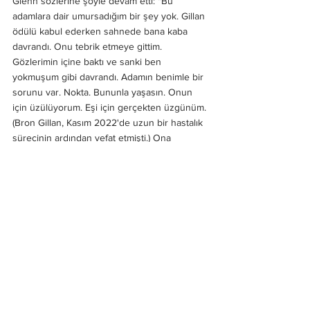
Glenn sözlerine şöyle devam etti: "Bu 
adamlara dair umursadığım bir şey yok. Gillan 
ödülü kabul ederken sahnede bana kaba 
davrandı. Onu tebrik etmeye gittim. 
Gözlerimin içine baktı ve sanki ben 
yokmuşum gibi davrandı. Adamın benimle bir 
sorunu var. Nokta. Bununla yaşasın. Onun 
için üzülüyorum. Eşi için gerçekten üzgünüm. 
(Bron Gillan, Kasım 2022'de uzun bir hastalık 
sürecinin ardından vefat etmişti.) Ona 
ulaşmaya çalıştım. Son 40 yılda onunla bir 
dostluk kurmaya çalıştım. İlgilenmek 
istemiyor. David Coverdale ve ben onun için 
yokuz. 
Ben ona yalnızca en iyisini diliyorum 
ama bu tür davranışlara artık ayıracak 
zamanım yok.
" diye ekledi Hughes.