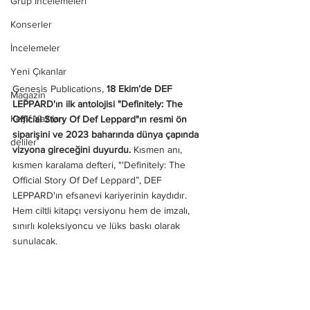
Grup İncelemeleri
Konserler
İncelemeler
Yeni Çıkanlar
Genesis Publications, 
18 Ekim’de DEF 
Magazin
LEPPARD'ın ilk antolojisi "Definitely: The 
Keşif Yazıları
Official Story Of Def Leppard"ın resmi ön 
siparişini ve 2023 baharında dünya çapında 
deliler
vizyona gireceğini duyurdu.
 Kısmen anı, 
kısmen karalama defteri, "'Definitely: The 
Official Story Of Def Leppard”, DEF 
LEPPARD'ın efsanevi kariyerinin kaydıdır. 
Hem ciltli kitapçı versiyonu hem de imzalı, 
sınırlı koleksiyoncu ve lüks baskı olarak 
sunulacak.