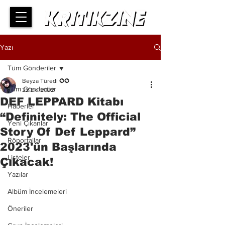
Yazı
Tüm Gönderiler
Beyza Türedi ✪✪
Tüm Gönderiler
22 Eki 2022
DEF LEPPARD Kitabı
Haberler
“Definitely: The Official
Yeni Çıkanlar
Story Of Def Leppard”
Röportajlar
2023'ün Başlarında
Listeler
Çıkacak!
Yazılar
Albüm İncelemeleri
Öneriler