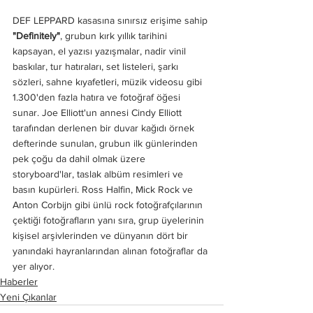
DEF LEPPARD kasasına sınırsız erişime sahip 
"Definitely"
, grubun kırk yıllık tarihini 
kapsayan, el yazısı yazışmalar, nadir vinil 
baskılar, tur hatıraları, set listeleri, şarkı 
sözleri, sahne kıyafetleri, müzik videosu gibi 
1.300'den fazla hatıra ve fotoğraf öğesi 
sunar. Joe Elliott'un annesi Cindy Elliott 
tarafından derlenen bir duvar kağıdı örnek 
defterinde sunulan, grubun ilk günlerinden 
pek çoğu da dahil olmak üzere 
storyboard'lar, taslak albüm resimleri ve 
basın kupürleri. Ross Halfin, Mick Rock ve 
Anton Corbijn gibi ünlü rock fotoğrafçılarının 
çektiği fotoğrafların yanı sıra, grup üyelerinin 
kişisel arşivlerinden ve dünyanın dört bir 
yanındaki hayranlarından alınan fotoğraflar da 
yer alıyor.
Haberler
Yeni Çıkanlar