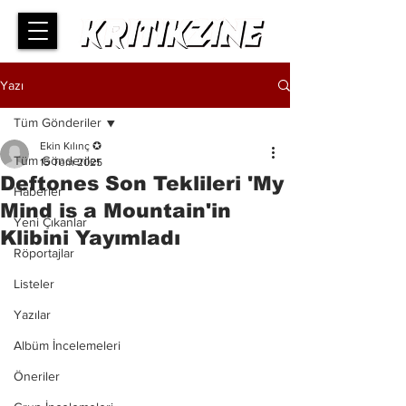
Yazı
Tüm Gönderiler
Ekin Kılınç ✪
Tüm Gönderiler
15 Tem 2025
Deftones Son Teklileri 'My
Haberler
Mind is a Mountain'in
Yeni Çıkanlar
Klibini Yayımladı
Röportajlar
Listeler
Yazılar
Albüm İncelemeleri
Öneriler