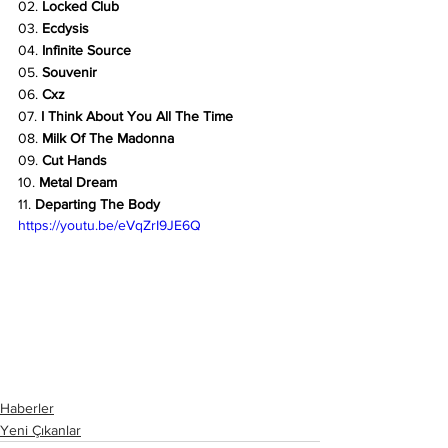
02. 
Locked Club
03. 
Ecdysis
04. 
Infinite Source
05. 
Souvenir
06. 
Cxz
07. 
I Think About You All The Time
08. 
Milk Of The Madonna
09. 
Cut Hands
10. 
Metal Dream
11. 
Departing The Body
https://youtu.be/eVqZrI9JE6Q
Haberler
Yeni Çıkanlar