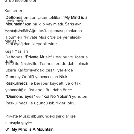
Grup İncelemeleri
Konserler
Deftones
 en son çıkan teklileri "
My Mind is a 
İncelemeler
Mountain
" için bir klip yayımladı. Şarkı aynı 
zamanda 22 Ağustos'ta çıkması planlanan 
Yeni Çıkanlar
albümleri "Private Music"de de yer alacak. 
Magazin
Klibi aşağıdan izleyebilirsiniz.
Keşif Yazıları
Deftones, "
Private Music
" i Malibu ve Joshua 
deliler
Tree ile Nashville, Tennessee de dahil olmak 
üzere Kaliforniya'daki çeşitli yerlerde 
Grammy Ödüllü yapımcı olan 
Nick 
Raskulinecz
 ile beraber kaydetti ve ortak 
yapımcılığını üstlendi. Bu, daha önce 
"
Diamond Eyes
" ve "
Koi No Yokan
"i yöneten 
Raskulinecz ile üçüncü işbirlikleri oldu.
Private Music albümündeki şarkılar ise 
sırasıyla şöyle:
01. 
My Mind Is A Mountain