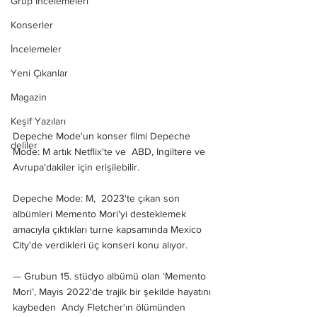
Grup İncelemeleri
Konserler
İncelemeler
Yeni Çıkanlar
Magazin
Keşif Yazıları
Depeche Mode'un konser filmi Depeche 
deliler
Mode: M artık Netflix'te ve  ABD, Ingiltere ve 
Avrupa'dakiler için erişilebilir.
Depeche Mode: M,  2023'te çıkan son 
albümleri Memento Mori'yi desteklemek 
amacıyla çıktıkları turne kapsamında Mexico 
City'de verdikleri üç konseri konu alıyor.
— Grubun 15. stüdyo albümü olan ‘Memento 
Mori’, Mayıs 2022'de trajik bir şekilde hayatını 
kaybeden  Andy Fletcher'ın ölümünden 