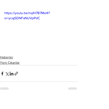
https://youtu.be/nqlH7B7MxI4?
si=ycajSDNFaNUVpPdC
Haberler
Yeni Çıkanlar
Hepsini Gör
Son Yazılar