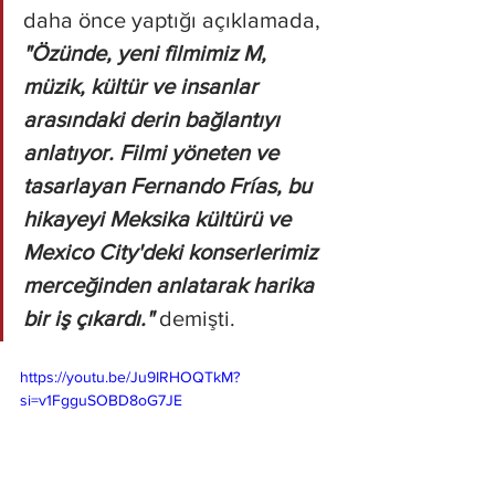
daha önce yaptığı açıklamada, 
"Özünde, yeni filmimiz M, 
müzik, kültür ve insanlar 
arasındaki derin bağlantıyı 
anlatıyor. Filmi yöneten ve 
tasarlayan Fernando Frías, bu 
hikayeyi Meksika kültürü ve 
Mexico City'deki konserlerimiz 
merceğinden anlatarak harika 
bir iş çıkardı." 
demişti.
https://youtu.be/Ju9IRHOQTkM?
si=v1FgguSOBD8oG7JE