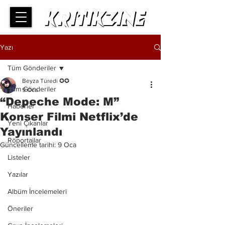
Yazı
Tüm Gönderiler
Beyza Türedi ✪✪
Tüm Gönderiler
9 Oca
“Depeche Mode: M”
Haberler
Konser Filmi Netflix’de
Yeni Çıkanlar
Yayınlandı
Röportajlar
Güncelleme tarihi:
9 Oca
Listeler
Yazılar
Albüm İncelemeleri
Öneriler