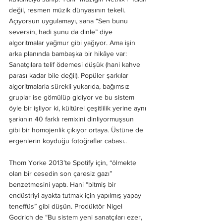
değil, resmen müzik dünyasının tekeli. 
Açıyorsun uygulamayı, sana “Sen bunu 
seversin, hadi şunu da dinle” diye 
algoritmalar yağmur gibi yağıyor. Ama işin 
arka planında bambaşka bir hikâye var: 
Sanatçılara telif ödemesi düşük (hani kahve 
parası kadar bile değil). Popüler şarkılar 
algoritmalarla sürekli yukarıda, bağımsız 
gruplar ise gömülüp gidiyor ve bu sistem 
öyle bir işliyor ki, kültürel çeşitlilik yerine aynı 
şarkının 40 farklı remixini dinliyormuşsun 
gibi bir homojenlik çıkıyor ortaya. Üstüne de 
ergenlerin koyduğu fotoğraflar cabası.. 
Thom Yorke 2013’te Spotify için, “ölmekte 
olan bir cesedin son çaresiz gazı” 
benzetmesini yaptı. Hani “bitmiş bir 
endüstriyi ayakta tutmak için yapılmış yapay 
teneffüs” gibi düşün. Prodüktör Nigel 
Godrich de “Bu sistem yeni sanatçıları ezer, 