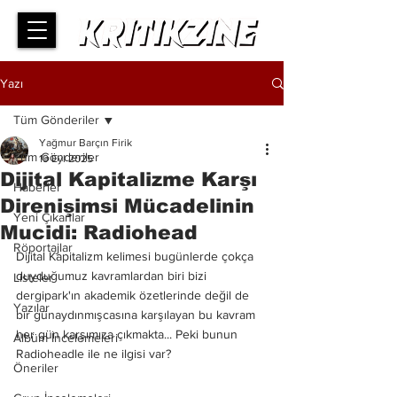
Yazı
Tüm Gönderiler
Yağmur Barçın Firik
Tüm Gönderiler
19 Eyl 2025
Dijital Kapitalizme Karşı
Haberler
Direnişimsi Mücadelinin
Yeni Çıkanlar
Mucidi: Radiohead
Röportajlar
Dijital Kapitalizm kelimesi bugünlerde çokça 
duyduğumuz kavramlardan biri bizi 
Listeler
dergipark'ın akademik özetlerinde değil de 
Yazılar
bir günaydınmışcasına karşılayan bu kavram 
her gün karşımıza çıkmakta... Peki bunun 
Albüm İncelemeleri
Radioheadle ile ne ilgisi var?
Öneriler