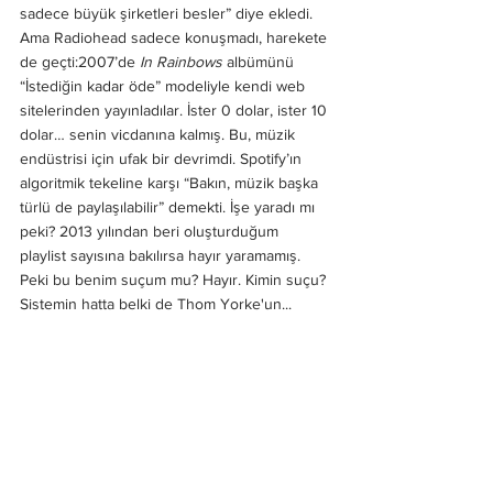
sadece büyük şirketleri besler” diye ekledi.
Ama Radiohead sadece konuşmadı, harekete 
de geçti:2007’de 
In Rainbows
 albümünü 
“İstediğin kadar öde” modeliyle kendi web 
sitelerinden yayınladılar. İster 0 dolar, ister 10 
dolar… senin vicdanına kalmış. Bu, müzik 
endüstrisi için ufak bir devrimdi. Spotify’ın 
algoritmik tekeline karşı “Bakın, müzik başka 
türlü de paylaşılabilir” demekti. İşe yaradı mı 
peki? 2013 yılından beri oluşturduğum 
playlist sayısına bakılırsa hayır yaramamış. 
Peki bu benim suçum mu? Hayır. Kimin suçu? 
Sistemin hatta belki de Thom Yorke'un...