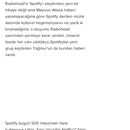
Radiohead'in Spotify'ı eleştirmesi yeni bir 
hikaye değil ama Massive Attack haberi 
yazamayacağıma göre Spotify denilen müzik 
alanında kültürel hegemonyasını ne yazik ki 
kıramadığımız o oluşumu Radiohead 
üzerinden yermeye karar verdim. Umarım 
lisede her canı sıkıldıkça Spotifydan yeni 
grup keşfeden Yağmur'un da bundan haberi 
vardır. 
Spotify bugün 500 milyondan fazla 
kullanıcıya sahip. Yani “müziğin Netflix’i” falan 