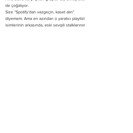
de çoğalıyor.
Size “Spotify’dan vazgeçin, kaset alın” 
diyemem. Ama en azından o yaratıcı playlist 
isimlerinin arkasında, eski sevgili stalklarının 
yanında, devasa bir kapitalist makinenin 
işlediğini gösterebilirsem… belki de kendi 
lokal müzik gruplarınızı lokal yollarla 
desteklemenin yolunu bulabilirsiniz.
Hepsini Gör
Son Yazılar