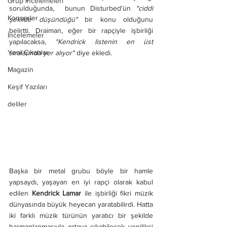
Grup İncelemeleri
sorulduğunda,  bunun Disturbed'ün 
"ciddi 
Konserler
şekilde düşündüğü"
 bir konu olduğunu 
belirtti. Draiman, eğer bir rapçiyle işbirliği 
İncelemeler
yapılacaksa, 
"Kendrick listenin en üst 
Yeni Çıkanlar
sıralarında yer alıyor"
 diye ekledi.
Magazin
Keşif Yazıları
deliler
Başka bir metal grubu böyle bir hamle 
yapsaydı, yaşayan en iyi rapçi olarak kabul 
edilen 
Kendrick Lamar
 ile işbirliği fikri müzik 
dünyasında büyük heyecan yaratabilirdi. Hatta 
iki farklı müzik türünün yaratıcı bir şekilde 
harmanlanmasıyla ortaya çıkabilecek yenilikçi 