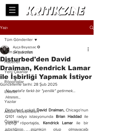
Yazı
Tüm Gönderiler
Ayça Beyazsac ✪
Tüm Gönderiler
24 Şub 2025
Disturbed'den David
Haberler
Draiman, Kendrick Lamar
Yeni Çıkanlar
ile İşbirliği Yapmak İstiyor
Röportajlar
Güncelleme tarihi:
28 Şub 2025
Nu-metal'e farklı bir "yenilik" getirmek… 
Listeler
Hmmm...
Yazılar
Disturbed vokali 
David Draiman,
 Chicago'nun 
Albüm İncelemeleri
Q101 radyo istasyonunda 
Brian Haddad
 ile 
Öneriler
yaptığı röportajda, 
Kendrick Lamar
 ile bir 
işbirliğinin mümkün olup olmayacağı 