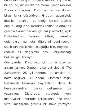
bir sound, dinleyicilerde merak uyandırabilirdi. 
Ancak söz konusu Disturbed olunca, durum 
biraz farklı görünüyor. Grubun geçmişteki 
müzikal tercihleri ve aldığı karışık tepkiler 
düşünüldüğünde, Kendrick Lamar ile ortak bir 
çalışma fikrinin herkes için cazip olmadığı açık. 
Disturbed'ün hayran kitlesi, genelde 
geleneksel nu-metal öğelerini benimseyen 
sadık dinleyicilerden oluştuğu için, böylesine 
radikal bir değişimin nasıl karşılanacağı 
belirsizliğini koruyor.
Öte yandan, Disturbed için bu yıl özel bir 
anlam taşıyor. Grubun efsanevi albümü 
The 
Sickness
'in 25. yıl dönümü kutlamaları bu 
hafta başlıyor. Bu önemli kilometre taşını 
kutlamakla kalmayıp, hayranlarını daha da 
heyecanlandıran başka gelişmeler de 
yaşanıyor. Disturbed, stüdyoda yeni 
materyaller üzerinde çalıştıklarını ima eden 
şifreli mesajlarla gizemli bir hava yaratıyor. 