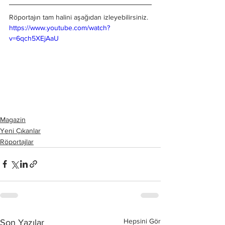
Röportajın tam halini aşağıdan izleyebilirsiniz.
https://www.youtube.com/watch?
v=6qch5XEjAaU
Magazin
Yeni Çıkanlar
Röportajlar
Hepsini Gör
Son Yazılar