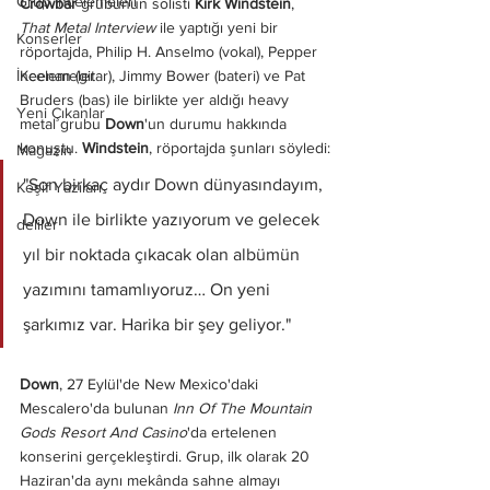
Grup İncelemeleri
Crowbar 
grubunun solisti 
Kirk Windstein
, 
That Metal Interview
 ile yaptığı yeni bir 
Konserler
röportajda, Philip H. Anselmo (vokal), Pepper 
Keenan (gitar), Jimmy Bower (bateri) ve Pat 
İncelemeler
Bruders (bas) ile birlikte yer aldığı heavy 
Yeni Çıkanlar
metal grubu 
Down
'un durumu hakkında 
konuştu. 
Windstein
, röportajda şunları söyledi:
Magazin
"Son birkaç aydır Down dünyasındayım, 
Keşif Yazıları
Down ile birlikte yazıyorum ve gelecek 
deliler
yıl bir noktada çıkacak olan albümün 
yazımını tamamlıyoruz… On yeni 
şarkımız var. Harika bir şey geliyor."
Down
, 27 Eylül'de New Mexico'daki 
Mescalero'da bulunan
 Inn Of The Mountain 
Gods Resort And Casino
'da ertelenen 
konserini gerçekleştirdi. Grup, ilk olarak 20 
Haziran'da aynı mekânda sahne almayı 