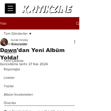
Yazı
Tüm Gönderiler
burak mosby
Tüm Gönderiler
15 Kas 2024
Down'dan Yeni Albüm
Haberler
Yolda!
Yeni Çıkanlar
Güncelleme tarihi:
27 Kas 2024
Röportajlar
Listeler
Yazılar
Albüm İncelemeleri
Öneriler