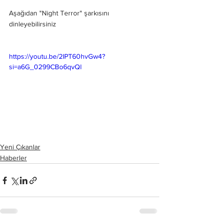
Aşağıdan "Night Terror" şarkısını 
dinleyebilirsiniz
https://youtu.be/2IPT60hvGw4?
si=a6G_0299CBo6qvQl
Yeni Çıkanlar
Haberler