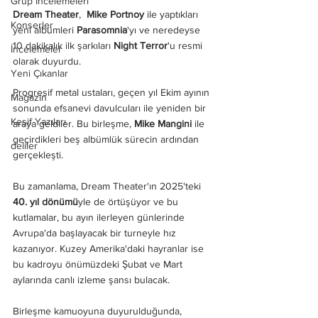
Grup İncelemeleri
Dream Theater
,  
Mike Portnoy
 ile yaptıkları 
Konserler
yeni albümleri 
Parasomnia
'yı ve neredeyse 
10 dakikalık ilk şarkıları 
Night Terror
'u resmi 
İncelemeler
olarak duyurdu.
Yeni Çıkanlar
Progresif metal ustaları, geçen yıl Ekim ayının 
Magazin
sonunda efsanevi davulcuları ile yeniden bir 
Keşif Yazıları
araya geldiler. Bu birleşme, 
Mike Mangini
 ile 
geçirdikleri beş albümlük sürecin ardından 
deliler
gerçekleşti.
Bu zamanlama, Dream Theater'ın 2025'teki 
40. yıl dönümü
yle de örtüşüyor ve bu 
kutlamalar, bu ayın ilerleyen günlerinde 
Avrupa'da başlayacak bir turneyle hız 
kazanıyor. Kuzey Amerika'daki hayranlar ise 
bu kadroyu önümüzdeki Şubat ve Mart 
aylarında canlı izleme şansı bulacak.
Birleşme kamuoyuna duyurulduğunda, 