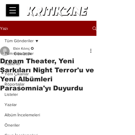
Yazı
Tüm Gönderiler
Ekin Kılınç ✪
Tüm Gönderiler
10 Eki 2024
Dream Theater, Yeni
Haberler
Şarkıları Night Terror'u ve
Yeni Çıkanlar
Yeni Albümleri
Röportajlar
Parasomnia'yı Duyurdu
Listeler
Yazılar
Albüm İncelemeleri
Öneriler