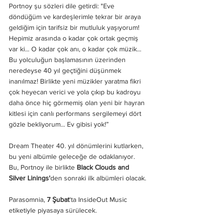
Portnoy şu sözleri dile getirdi: "Eve 
döndüğüm ve kardeşlerimle tekrar bir araya 
geldiğim için tarifsiz bir mutluluk yaşıyorum! 
Hepimiz arasında o kadar çok ortak geçmiş 
var ki... O kadar çok anı, o kadar çok müzik... 
Bu yolculuğun başlamasının üzerinden 
neredeyse 40 yıl geçtiğini düşünmek 
inanılmaz! Birlikte yeni müzikler yaratma fikri 
çok heyecan verici ve yola çıkıp bu kadroyu 
daha önce hiç görmemiş olan yeni bir hayran 
kitlesi için canlı performans sergilemeyi dört 
gözle bekliyorum... Ev gibisi yok!”
Dream Theater 40. yıl dönümlerini kutlarken, 
bu yeni albümle geleceğe de odaklanıyor. 
Bu, Portnoy ile birlikte 
Black Clouds and 
Silver Linings'
den sonraki ilk albümleri olacak.
Parasomnia,
 7 Şubat
'ta InsideOut Music 
etiketiyle piyasaya sürülecek.