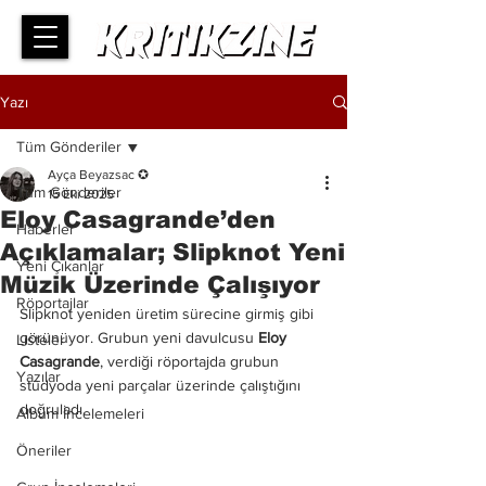
Yazı
Tüm Gönderiler
Ayça Beyazsac ✪
Tüm Gönderiler
15 Eki 2025
Eloy Casagrande’den
Haberler
Açıklamalar; Slipknot Yeni
Yeni Çıkanlar
Müzik Üzerinde Çalışıyor
Röportajlar
Slipknot yeniden üretim sürecine girmiş gibi 
görünüyor. Grubun yeni davulcusu 
Eloy 
Listeler
Casagrande
, verdiği röportajda grubun 
Yazılar
stüdyoda yeni parçalar üzerinde çalıştığını 
doğruladı.
Albüm İncelemeleri
Öneriler