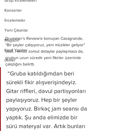
Grup İncelemeleri
Konserler
İncelemeler
Yeni Çıkanlar
Drummer’s Review’e konuşan Casagrande, 
Magazin
“Bir şeyler çalışıyoruz, yeni müzikler geliyor” 
Keşif Yazıları
dedi. Henüz somut detaylar paylaşmasa da, 
grubun uzun süredir yeni fikirler üzerinde 
deliler
çalıştığını belirtti.
 “Gruba katıldığımdan beri 
sürekli fikir alışverişindeyiz. 
Gitar riffleri, davul partisyonları 
paylaşıyoruz. Hep bir şeyler 
yapıyoruz. Birkaç jam seansı da 
yaptık. Şu anda elimizde bir 
sürü materyal var. Artık bunları 