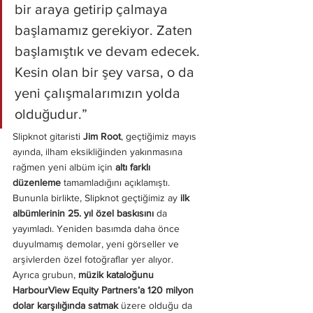
bir araya getirip çalmaya 
başlamamız gerekiyor. Zaten 
başlamıştık ve devam edecek. 
Kesin olan bir şey varsa, o da 
yeni çalışmalarımızın yolda 
olduğudur.”
Slipknot gitaristi 
Jim Root
, geçtiğimiz mayıs 
ayında, ilham eksikliğinden yakınmasına 
rağmen yeni albüm için 
altı farklı 
düzenleme
 tamamladığını açıklamıştı. 
Bununla birlikte, Slipknot geçtiğimiz ay 
ilk 
albümlerinin 25. yıl özel baskısını
 da 
yayımladı. Yeniden basımda daha önce 
duyulmamış demolar, yeni görseller ve 
arşivlerden özel fotoğraflar yer alıyor.
Ayrıca grubun, 
müzik kataloğunu 
HarbourView Equity Partners’a 120 milyon 
dolar karşılığında satmak
 üzere olduğu da 