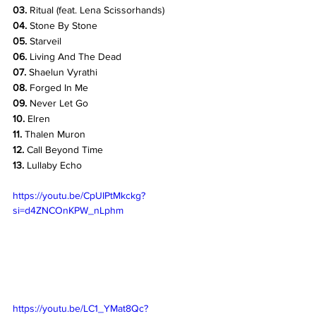
03. 
Ritual (feat. Lena Scissorhands)
04.
 Stone By Stone
05. 
Starveil
06.
 Living And The Dead
07.
 Shaelun Vyrathi
08.
 Forged In Me
09. 
Never Let Go
10. 
Elren
11.
 Thalen Muron
12. 
Call Beyond Time
13. 
Lullaby Echo
https://youtu.be/CpUIPtMkckg?
si=d4ZNCOnKPW_nLphm
https://youtu.be/LC1_YMat8Qc?