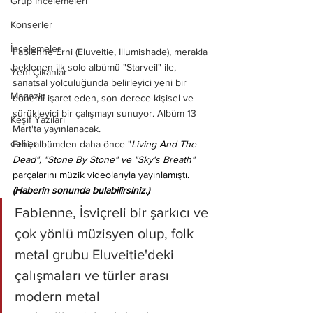
Grup İncelemeleri
Konserler
İncelemeler
Fabienne Erni (Eluveitie, Illumishade), merakla 
beklenen ilk solo albümü "Starveil" ile, 
Yeni Çıkanlar
sanatsal yolculuğunda belirleyici yeni bir 
Magazin
dönemi işaret eden, son derece kişisel ve 
sürükleyici bir çalışmayı sunuyor. Albüm 13 
Keşif Yazıları
Mart'ta yayınlanacak.
deliler
Erni, albümden daha önce "
Living And The 
Dead", "Stone By Stone" ve "Sky's Breath" 
parçalarını müzik videolarıyla yayınlamıştı. 
(Haberin sonunda bulabilirsiniz.)
Fabienne, İsviçreli bir şarkıcı ve 
çok yönlü müzisyen olup, folk 
metal grubu Eluveitie'deki 
çalışmaları ve türler arası 
modern metal 