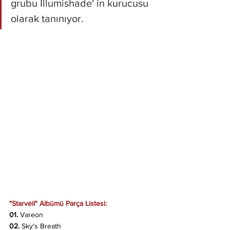
grubu Illumishade' in kurucusu 
olarak tanınıyor.
"Starveil" Albümü Parça Listesi:
01. 
Vareon
02. 
Sky's Breath 