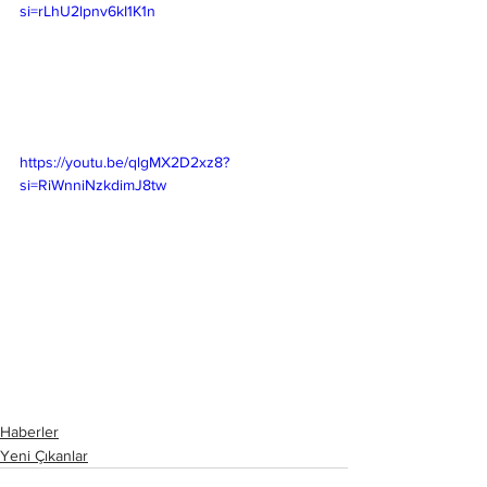
si=rLhU2lpnv6kI1K1n
https://youtu.be/qlgMX2D2xz8?
si=RiWnniNzkdimJ8tw
Haberler
Yeni Çıkanlar