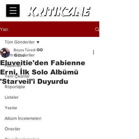
Yazı
Tüm Gönderiler
Beyza Türedi ✪✪
Tüm Gönderiler
15 Oca
Eluveitie'den Fabienne
Haberler
Erni, İlk Solo Albümü
Yeni Çıkanlar
'Starveil'i Duyurdu
Röportajlar
Listeler
Yazılar
Albüm İncelemeleri
Öneriler